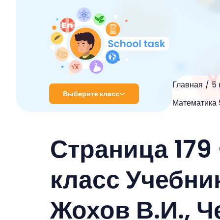
Главная
5 
Выберите класс
Математика 5
1 класс
Страница 179
2 класс
3 класс
класс Учебник
4 класс
Жохов В.И., Ч
5 класс