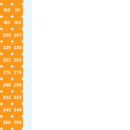
160
161
183
184
5
206
207
229
230
252
253
4
275
276
298
299
322
323
4
345
346
368
369