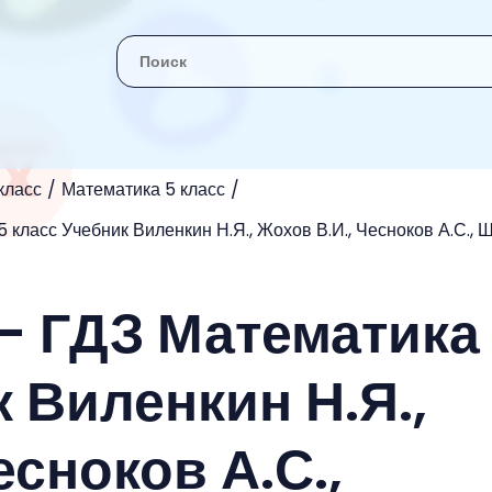
класс
Математика 5 класс
 класс Учебник Виленкин Н.Я., Жохов В.И., Чесноков А.С., 
 - ГДЗ Математика
 Виленкин Н.Я.,
есноков А.С.,