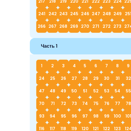
217
218
219
220
221
222
223
224
22
241
242
243
245
246
247
248
249
25
266
267
268
269
270
271
272
273
27
Часть 1
1
2
3
4
5
6
7
8
9
24
25
26
27
28
29
30
31
32
47
48
49
50
51
52
53
54
55
70
71
72
73
74
75
76
77
78
93
94
95
96
97
98
99
100
10
116
117
118
119
120
121
122
123
12