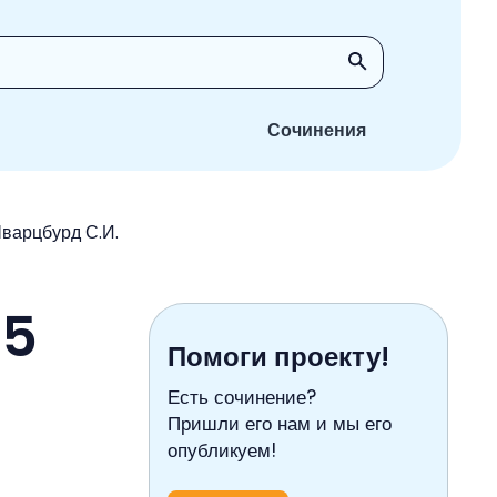
Сочинения
Шварцбурд С.И.
 5
Помоги проекту!
Есть сочинение?
Пришли его нам и мы его
опубликуем!