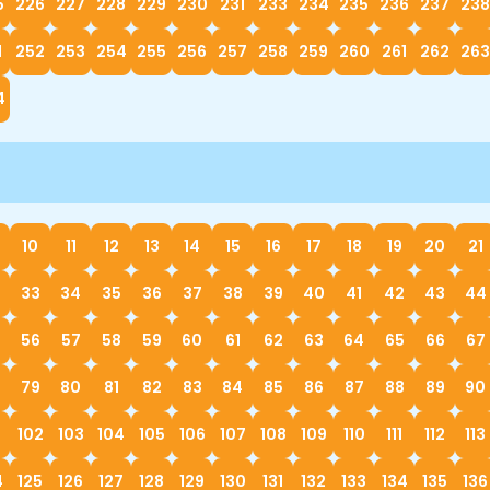
5
226
227
228
229
230
231
233
234
235
236
237
238
1
252
253
254
255
256
257
258
259
260
261
262
263
4
10
11
12
13
14
15
16
17
18
19
20
21
33
34
35
36
37
38
39
40
41
42
43
44
56
57
58
59
60
61
62
63
64
65
66
67
79
80
81
82
83
84
85
86
87
88
89
90
1
102
103
104
105
106
107
108
109
110
111
112
113
4
125
126
127
128
129
130
131
132
133
134
135
136