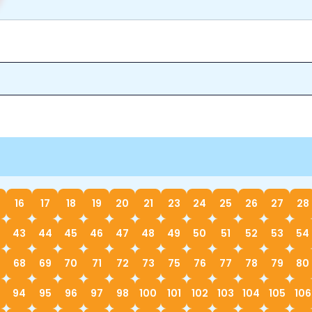
16
17
18
19
20
21
23
24
25
26
27
28
43
44
45
46
47
48
49
50
51
52
53
54
68
69
70
71
72
73
75
76
77
78
79
80
94
95
96
97
98
100
101
102
103
104
105
106