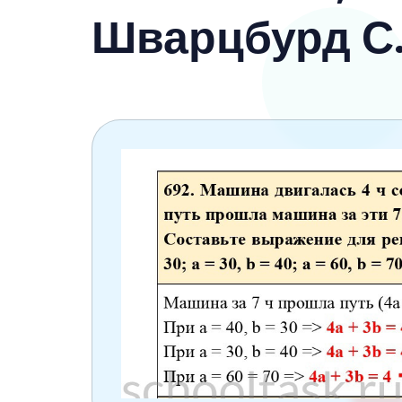
6 класс
Шварцбурд С.
7 класс
8 класс
9 класс
10 класс
11 класс