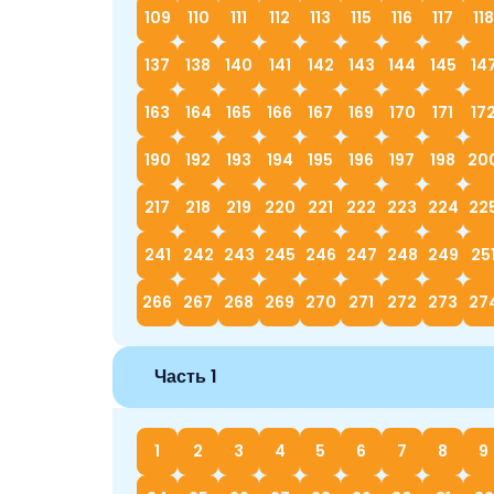
109
110
111
112
113
115
116
117
118
137
138
140
141
142
143
144
145
14
163
164
165
166
167
169
170
171
17
190
192
193
194
195
196
197
198
20
217
218
219
220
221
222
223
224
22
241
242
243
245
246
247
248
249
25
266
267
268
269
270
271
272
273
27
Часть 1
1
2
3
4
5
6
7
8
9