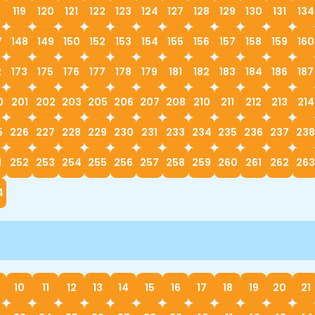
119
120
121
122
123
124
127
128
129
130
131
134
7
148
149
150
152
153
154
155
156
157
158
159
160
2
173
175
176
177
178
179
181
182
183
184
186
187
0
201
202
203
205
206
207
208
210
211
212
213
214
5
226
227
228
229
230
231
233
234
235
236
237
238
1
252
253
254
255
256
257
258
259
260
261
262
263
4
10
11
12
13
14
15
16
17
18
19
20
21