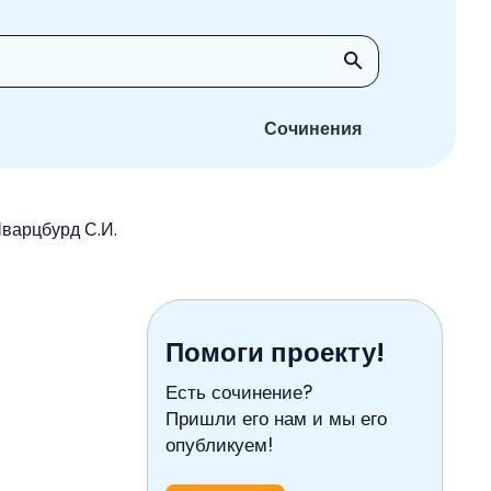
Сочинения
Шварцбурд С.И.
Помоги проекту!
Есть сочинение?
Пришли его нам и мы его
опубликуем!