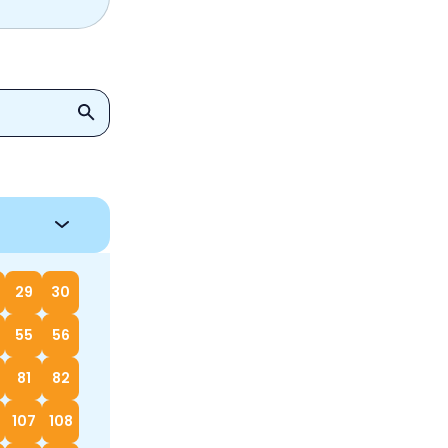
29
30
55
56
81
82
107
108