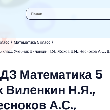
класс
Математика 5 класс
 класс Учебник Виленкин Н.Я., Жохов В.И., Чесноков А.С., 
ГДЗ Математика 5
 Виленкин Н.Я.,
есноков А.С.,