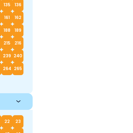
135
136
161
162
188
189
215
216
239
240
264
265
22
23