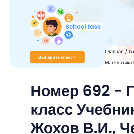
Главная
5 
Выберите класс
Математика 5
1 класс
Номер 692 - 
2 класс
3 класс
класс Учебник
4 класс
Жохов В.И., Ч
5 класс