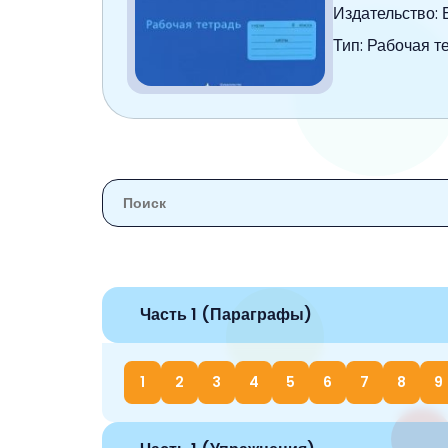
6 класс
Издательство:
Тип: Рабочая т
7 класс
8 класс
9 класс
10 класс
11 класс
Часть 1 (Параграфы)
1
2
3
4
5
6
7
8
9