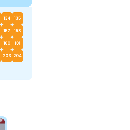
134
135
157
158
180
181
2
203
204