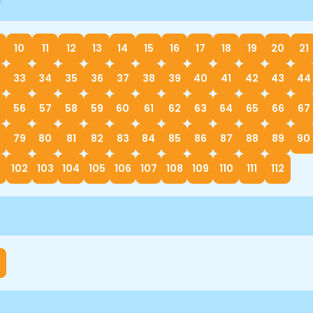
10
11
12
13
14
15
16
17
18
19
20
21
33
34
35
36
37
38
39
40
41
42
43
44
56
57
58
59
60
61
62
63
64
65
66
67
79
80
81
82
83
84
85
86
87
88
89
90
1
102
103
104
105
106
107
108
109
110
111
112