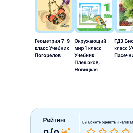
Геометрия 7-9
Окружающий
ГДЗ Био
класс Учебник
мир 1 класс
класс У
Погорелов
Учебник
Пасечн
Плешаков,
Новицкая
Рейтинг
Вы можете оценить и написа