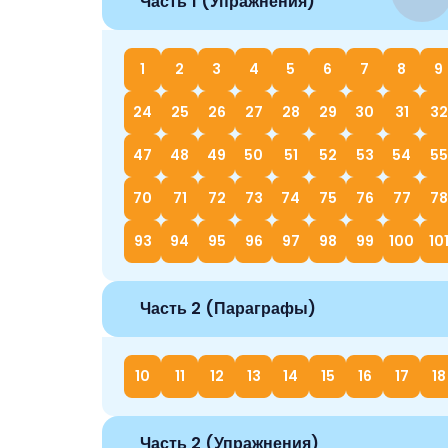
Часть 1 (Упражнения)
1
2
3
4
5
6
7
8
9
24
25
26
27
28
29
30
31
32
47
48
49
50
51
52
53
54
55
70
71
72
73
74
75
76
77
78
93
94
95
96
97
98
99
100
10
Часть 2 (Параграфы)
10
11
12
13
14
15
16
17
18
Часть 2 (Упражнения)