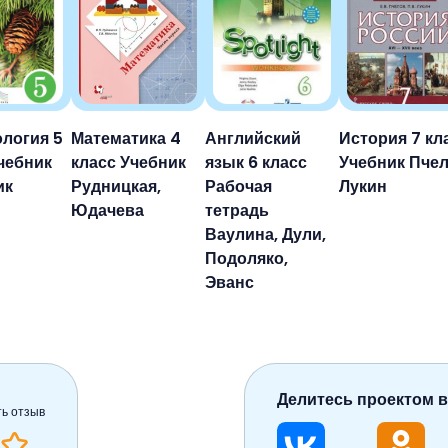
логия 5
Математика 4
Английский
История 7 кл
чебник
класс Учебник
язык 6 класс
Учебник Пчел
ик
Рудницкая,
Рабочая
Лукин
Юдачева
тетрадь
Ваулина, Дули,
Подоляко,
Эванс
Делитесь проектом в
ть отзыв