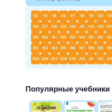
113
114
115
116
117
118
119
120
121
136
137
138
139
140
141
142
143
14
159
160
161
162
163
164
165
166
16
182
183
184
185
186
187
188
189
19
205
206
207
208
209
210
211
212
21
Популярные учебники