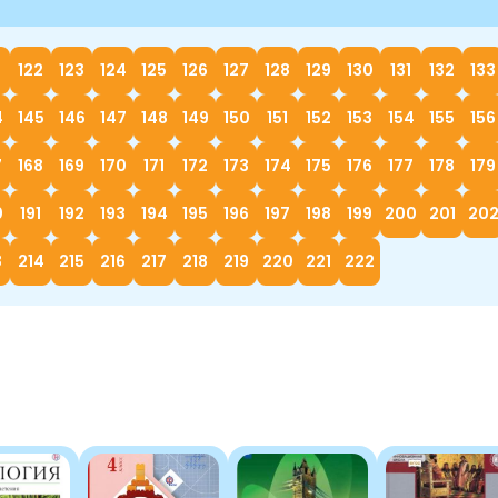
122
123
124
125
126
127
128
129
130
131
132
133
4
145
146
147
148
149
150
151
152
153
154
155
156
7
168
169
170
171
172
173
174
175
176
177
178
179
0
191
192
193
194
195
196
197
198
199
200
201
20
3
214
215
216
217
218
219
220
221
222