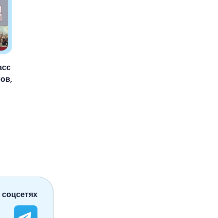
асс
ов,
 соцсетях