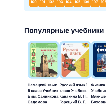
100
101
102
103
104
105
106
107
10
Популярные учебники
Немецкий язык
Русский язык 1
Физика 
6 класс Учебник
класс Учебник
Учебни
Бим, Санникова,
Канакина В. П.,
Мякише
Садомова
Горецкий В. Г.
Буховц