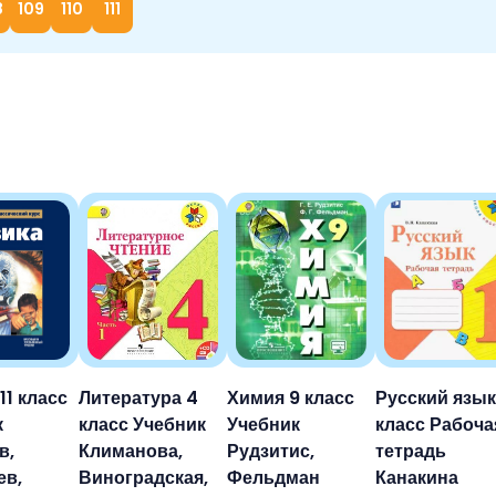
8
109
110
111
11 класс
Литература 4
Химия 9 класс
Русский язык
к
класс Учебник
Учебник
класс Рабоча
в,
Климанова,
Рудзитис,
тетрадь
ев,
Виноградская,
Фельдман
Канакина