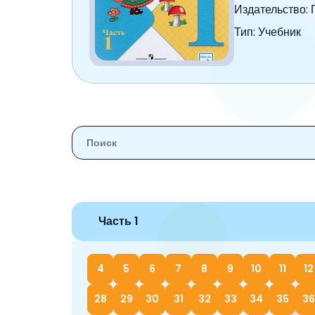
6 класс
Издательство:
Тип: Учебник
7 класс
8 класс
9 класс
10 класс
11 класс
Часть 1
4
5
6
7
8
9
10
11
12
28
29
30
31
32
33
34
35
36