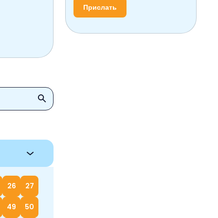
Прислать
26
27
49
50