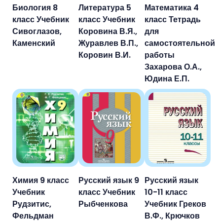
Биология 8
Литература 5
Математика 4
класс Учебник
класс Учебник
класс Тетрадь
Сивоглазов,
Коровина В.Я.,
для
Каменский
Журавлев В.П.,
самостоятельной
Коровин В.И.
работы
Захарова О.А.,
Юдина Е.П.
Химия 9 класс
Русский язык 9
Русский язык
Учебник
класс Учебник
10-11 класс
Рудзитис,
Рыбченкова
Учебник Греков
Фельдман
В.Ф., Крючков