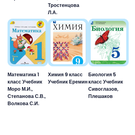
Тростенцова
Л.А.
Математика 1
Химия 9 класс
Биология 5
класс Учебник
Учебник Еремин
класс Учебник
Моро М.И.,
Сивоглазов,
Степанова С.В.,
Плешаков
Волкова С.И.