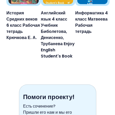
История
Английский
Информатика 4
Средних веков
язык 4 класс
класс Матвеева
6 класс Рабочая
Учебник
Рабочая
тетрадь
Биболетова,
тетрадь
Крючкова Е. А.
Денисенко,
Трубанева Enjoy
English
Student's Book
Помоги проекту!
Есть сочинение?
Пришли его нам и мы его