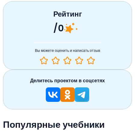
Рейтинг
/0
Вы можете оценить и написать отзыв
Делитесь проектом в соцсетях
Популярные учебники