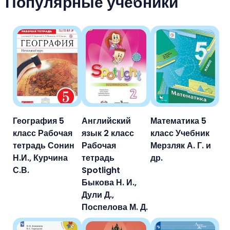
Популярные учебники
География 5
Английский
Математика 5
класс Рабочая
язык 2 класс
класс Учебник
тетрадь Сонин
Рабочая
Мерзляк А. Г. и
Н.И., Курчина
тетрадь
др.
С.В.
Spotlight
Быкова Н. И.,
Дули Д.,
Поспелова М. Д.