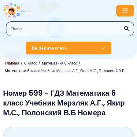
Выберите класс
Главная
6 класс
Математика 6 класс
1 класс
Математика 6 класс Учебник Мерзляк А.Г., Якир М.С., Полонский В.Б.
Английский язык
2 класс
Русский язык
Номер 599 - ГДЗ Математика 6
Математика
3 класс
класс Учебник Мерзляк А.Г., Якир
Литературное чтение
Английский язык
Музыка
4 класс
М.С., Полонский В.Б Номера
Окружающий мир
Информатика
Окружающий мир
Английский язык
5 класс
Математика
Литературное чтение
Русский язык
Русский язык
ОБЖ
6 класс