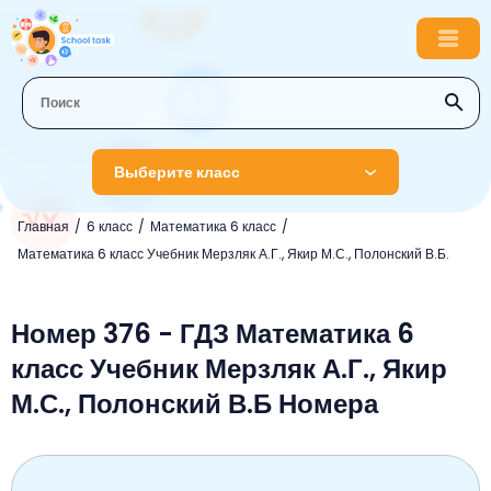
Выберите класс
Главная
6 класс
Математика 6 класс
1 класс
Математика 6 класс Учебник Мерзляк А.Г., Якир М.С., Полонский В.Б.
Английский язык
2 класс
Русский язык
Номер 376 - ГДЗ Математика 6
Математика
3 класс
класс Учебник Мерзляк А.Г., Якир
Литературное чтение
Английский язык
Музыка
4 класс
М.С., Полонский В.Б Номера
Окружающий мир
Информатика
Окружающий мир
Английский язык
5 класс
Математика
Литературное чтение
Русский язык
Русский язык
ОБЖ
6 класс