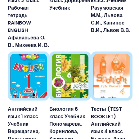
язык 2 класс
класс Дорофеев
класс Учебник
Рабочая
Учебник
Разумовская
тетрадь
М.М., Львова
RAINBOW
С.И., Капинос
ENGLISH
В.И., Львов В.В.
Афанасьева О.
В., Михеева И. В.
Английский
Биология 6
Тесты (TEST
язык 1 класс
класс Учебник
BOOKLET)
Учебник
Пономарева,
Английский
Верещагина,
Корнилова,
язык 4 класс
Притыкина
Кучменко
Быкова, Дули