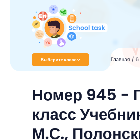
Главная
6
Выберите класс
1 класс
Номер 945 - 
2 класс
3 класс
класс Учебник
4 класс
М.С., Полонс
5 класс