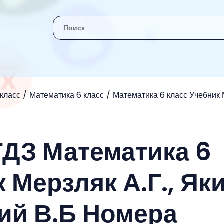
 класс
Математика 6 класс
Математика 6 класс Учебник М
ГДЗ Математика 6
 Мерзляк А.Г., Як
кий В.Б Номера