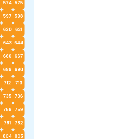
574
575
597
598
620
621
2
643
644
666
667
689
690
712
713
4
735
736
758
759
0
781
782
3
804
805