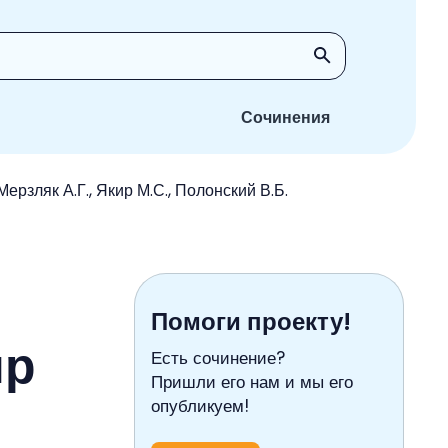
Сочинения
ерзляк А.Г., Якир М.С., Полонский В.Б.
Помоги проекту!
ир
Есть сочинение?
Пришли его нам и мы его
опубликуем!