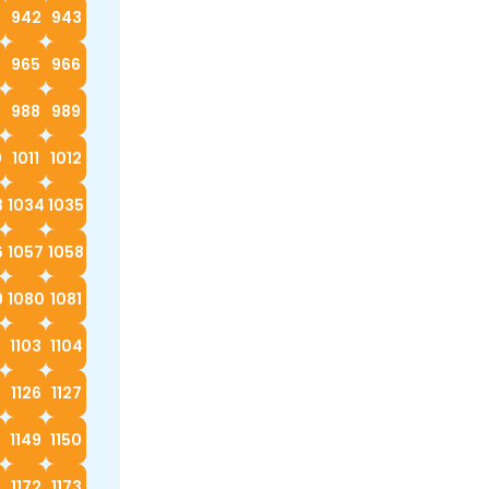
942
943
4
965
966
988
989
0
1011
1012
3
1034
1035
6
1057
1058
9
1080
1081
2
1103
1104
5
1126
1127
8
1149
1150
1172
1173