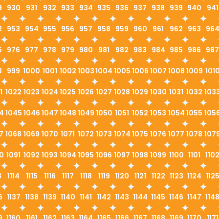
9
930
931
932
933
934
935
936
937
938
939
940
941
2
953
954
955
956
957
958
959
960
961
962
963
96
5
976
977
978
979
980
981
982
983
984
985
986
987
8
999
1000
1001
1002
1003
1004
1005
1006
1007
1008
1009
101
1
1022
1023
1024
1025
1026
1027
1028
1029
1030
1031
1032
103
4
1045
1046
1047
1048
1049
1050
1051
1052
1053
1054
1055
105
7
1068
1069
1070
1071
1072
1073
1074
1075
1076
1077
1078
107
0
1091
1092
1093
1094
1095
1096
1097
1098
1099
1100
1101
110
3
1114
1115
1116
1117
1118
1119
1120
1121
1122
1123
1124
112
6
1137
1138
1139
1140
1141
1142
1143
1144
1145
1146
1147
114
9
1160
1161
1162
1163
1164
1165
1166
1167
1168
1169
1170
1171