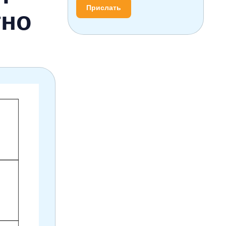
Прислать
тно