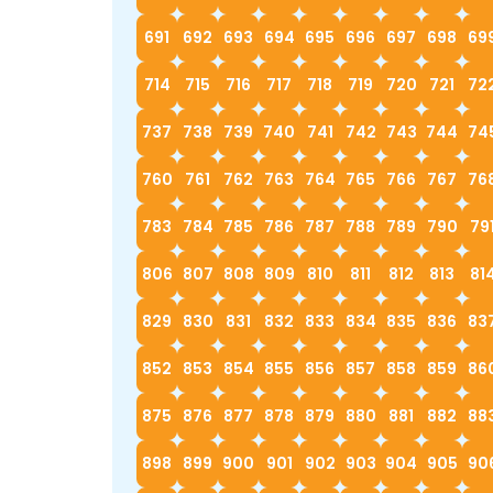
691
692
693
694
695
696
697
698
69
714
715
716
717
718
719
720
721
72
737
738
739
740
741
742
743
744
74
760
761
762
763
764
765
766
767
76
783
784
785
786
787
788
789
790
79
806
807
808
809
810
811
812
813
81
829
830
831
832
833
834
835
836
83
852
853
854
855
856
857
858
859
86
875
876
877
878
879
880
881
882
88
898
899
900
901
902
903
904
905
90