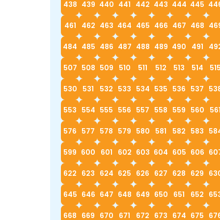
438
439
440
441
442
443
444
445
44
461
462
463
464
465
466
467
468
46
484
485
486
487
488
489
490
491
49
507
508
509
510
511
512
513
514
51
530
531
532
533
534
535
536
537
53
553
554
555
556
557
558
559
560
56
576
577
578
579
580
581
582
583
58
599
600
601
602
603
604
605
606
60
622
623
624
625
626
627
628
629
63
645
646
647
648
649
650
651
652
65
668
669
670
671
672
673
674
675
67