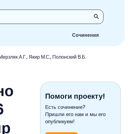
Сочинения
ерзляк А.Г., Якир М.С., Полонский В.Б.
но
Помоги проекту!
6
Есть сочинение?
Пришли его нам и мы его
ир
опубликуем!