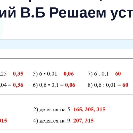
кий В.Б Решаем ус