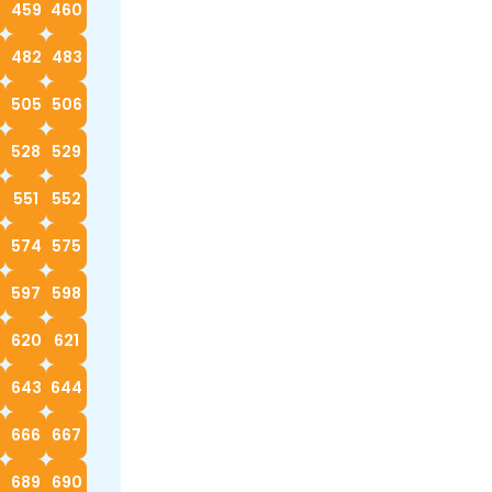
8
459
460
482
483
4
505
506
528
529
0
551
552
574
575
597
598
620
621
2
643
644
666
667
689
690