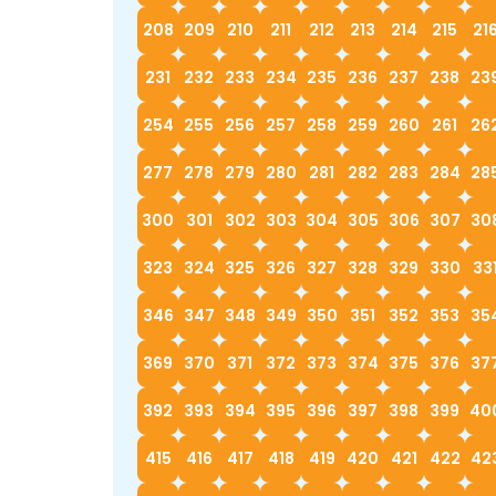
208
209
210
211
212
213
214
215
21
231
232
233
234
235
236
237
238
23
254
255
256
257
258
259
260
261
26
277
278
279
280
281
282
283
284
28
300
301
302
303
304
305
306
307
30
323
324
325
326
327
328
329
330
33
346
347
348
349
350
351
352
353
35
369
370
371
372
373
374
375
376
37
392
393
394
395
396
397
398
399
40
415
416
417
418
419
420
421
422
42