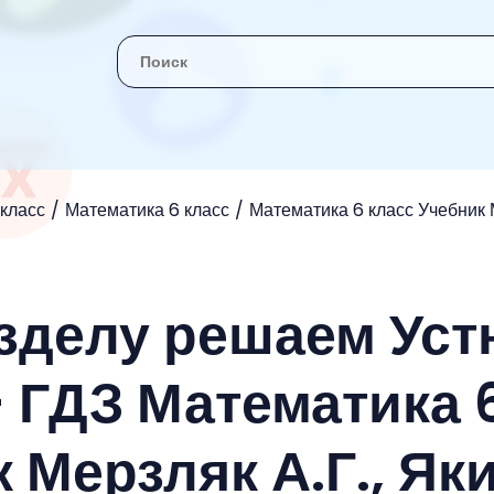
 класс
Математика 6 класс
Математика 6 класс Учебник М
зделу решаем Уст
- ГДЗ Математика 
 Мерзляк А.Г., Як