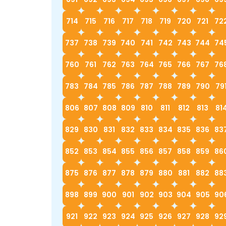
714
715
716
717
718
719
720
721
72
737
738
739
740
741
742
743
744
74
760
761
762
763
764
765
766
767
76
783
784
785
786
787
788
789
790
79
806
807
808
809
810
811
812
813
81
829
830
831
832
833
834
835
836
83
852
853
854
855
856
857
858
859
86
875
876
877
878
879
880
881
882
88
898
899
900
901
902
903
904
905
90
921
922
923
924
925
926
927
928
92