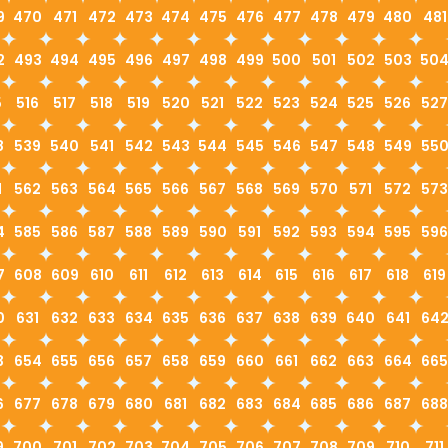
9
470
471
472
473
474
475
476
477
478
479
480
481
2
493
494
495
496
497
498
499
500
501
502
503
50
5
516
517
518
519
520
521
522
523
524
525
526
527
8
539
540
541
542
543
544
545
546
547
548
549
55
1
562
563
564
565
566
567
568
569
570
571
572
573
4
585
586
587
588
589
590
591
592
593
594
595
596
7
608
609
610
611
612
613
614
615
616
617
618
619
0
631
632
633
634
635
636
637
638
639
640
641
64
3
654
655
656
657
658
659
660
661
662
663
664
665
6
677
678
679
680
681
682
683
684
685
686
687
688
9
700
701
702
703
704
705
706
707
708
709
710
711