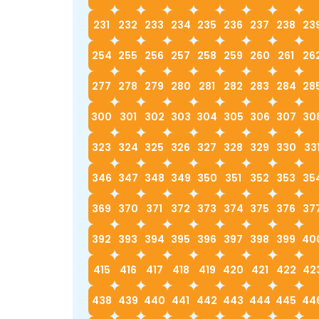
231
232
233
234
235
236
237
238
23
254
255
256
257
258
259
260
261
26
277
278
279
280
281
282
283
284
28
300
301
302
303
304
305
306
307
30
323
324
325
326
327
328
329
330
33
346
347
348
349
350
351
352
353
35
369
370
371
372
373
374
375
376
37
392
393
394
395
396
397
398
399
40
415
416
417
418
419
420
421
422
42
438
439
440
441
442
443
444
445
44