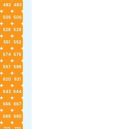
482
483
4
505
506
528
529
0
551
552
574
575
597
598
620
621
2
643
644
666
667
689
690
712
713