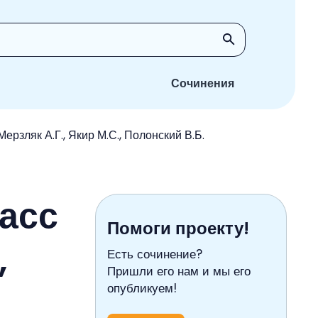
Сочинения
ерзляк А.Г., Якир М.С., Полонский В.Б.
ласс
Помоги проекту!
,
Есть сочинение?
Пришли его нам и мы его
опубликуем!