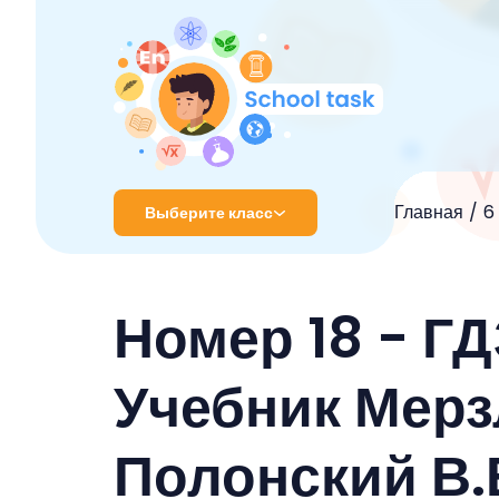
Главная
6
Выберите класс
1 класс
Номер 18 - ГД
2 класс
3 класс
Учебник Мерзл
4 класс
Полонский В.
5 класс