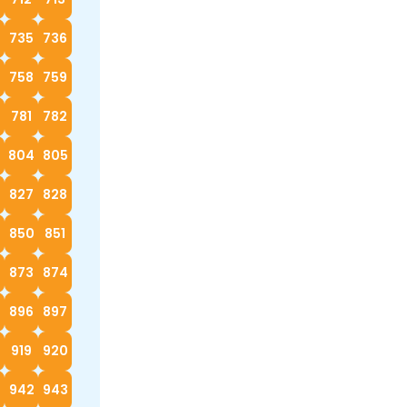
4
735
736
758
759
0
781
782
3
804
805
827
828
9
850
851
873
874
896
897
919
920
942
943