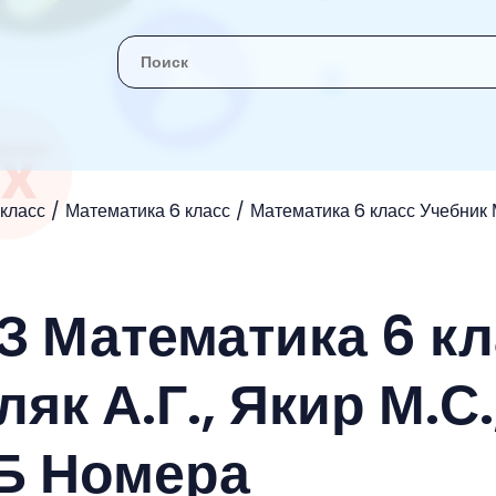
 класс
Математика 6 класс
Математика 6 класс Учебник М
З Математика 6 к
як А.Г., Якир М.С.
Б Номера