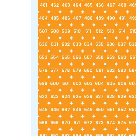
461
462
463
464
465
466
467
468
46
484
485
486
487
488
489
490
491
49
507
508
509
510
511
512
513
514
51
530
531
532
533
534
535
536
537
53
553
554
555
556
557
558
559
560
56
576
577
578
579
580
581
582
583
58
599
600
601
602
603
604
605
606
60
622
623
624
625
626
627
628
629
63
645
646
647
648
649
650
651
652
65
668
669
670
671
672
673
674
675
67
691
692
693
694
695
696
697
698
69