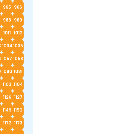
4
965
966
988
989
0
1011
1012
3
1034
1035
6
1057
1058
9
1080
1081
2
1103
1104
5
1126
1127
8
1149
1150
1172
1173