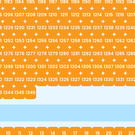
2
1183
1184
1185
1186
1187
1188
1189
1190
1191
1192
1193
119
5
1206
1207
1208
1209
1210
1211
1212
1213
1214
1215
1216
121
8
1229
1230
1231
1232
1233
1234
1235
1236
1237
1238
1239
124
1
1252
1253
1254
1255
1256
1257
1258
1259
1260
1261
1262
126
4
1275
1276
1277
1278
1279
1280
1281
1282
1283
1284
1285
128
7
1298
1299
1300
1301
1302
1303
1304
1305
1306
1307
1308
130
0
1321
1322
1323
1324
1325
1326
1327
1328
1329
1330
1331
133
3
1344
1345
1346
10
11
12
13
14
15
17
18
19
20
21
22