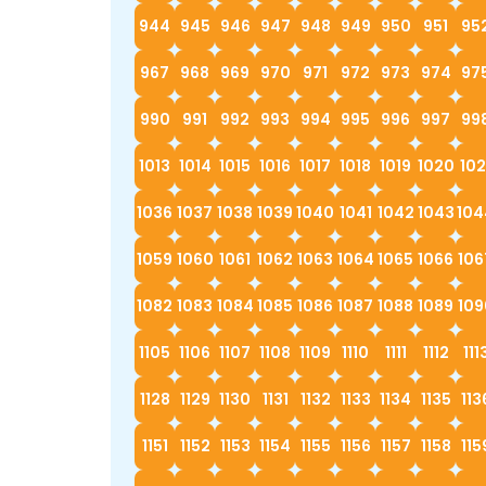
944
945
946
947
948
949
950
951
95
967
968
969
970
971
972
973
974
97
990
991
992
993
994
995
996
997
99
1013
1014
1015
1016
1017
1018
1019
1020
102
1036
1037
1038
1039
1040
1041
1042
1043
104
1059
1060
1061
1062
1063
1064
1065
1066
106
1082
1083
1084
1085
1086
1087
1088
1089
109
1105
1106
1107
1108
1109
1110
1111
1112
111
1128
1129
1130
1131
1132
1133
1134
1135
113
1151
1152
1153
1154
1155
1156
1157
1158
115