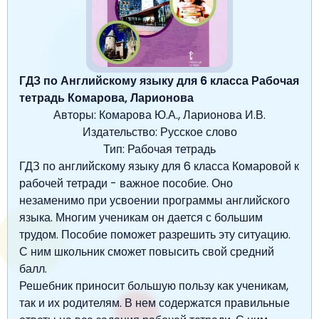
Окружающий мир
Английский язык
Окружающий мир
Технология
Биология
7 класс
Русский язык
Информатика
Математика
Математика
Немецкий язык
Немецкий язык
8 класс
Музыка
Литературное чтение
Информатика
Русский язык
Литература
Алгебра
География
9 класс
ГДЗ по Английскому языку для 6 класса Рабочая
тетрадь Комарова, Ларионова
Математика
Литературное чтение
Английский язык
Математика
Русский язык
История
Биология
10 класс
Авторы: Комарова Ю.А., Ларионова И.В.
Музыка
Издательство: Русское слово
Обществознание
Английский язык
Обществознание
Химия
Обществознание
Физика
11 класс
Тип: Рабочая тетрадь
История
Русский язык
Физика
ГДЗ по английскому языку для 6 класса Комаровой к
Физика
Физика
Химия
Физика
рабочей тетради - важное пособие. Оно
География
Обществознание
Английский язык
Русский язык
Информатика
Русский язык
Химия
незаменимо при усвоении программы английского
языка. Многим ученикам он дается с большим
Литература
Информатика
Информатика
Английский язык
Английский язык
трудом. Пособие поможет разрешить эту ситуацию.
Биология
История
С ним школьник сможет повысить свой средний
Биология
Алгебра
Алгебра
балл.
Музыка
География
Геометрия
Обществознание
Русский язык
Решебник приносит большую пользу как ученикам,
так и их родителям. В нем содержатся правильные
Информатика
Литература
Информатика
Химия