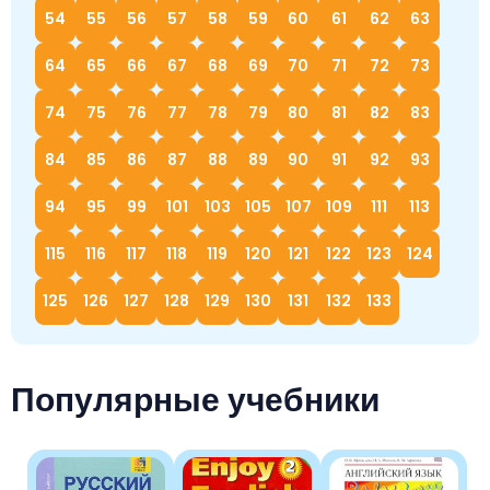
54
55
56
57
58
59
60
61
62
63
64
65
66
67
68
69
70
71
72
73
74
75
76
77
78
79
80
81
82
83
84
85
86
87
88
89
90
91
92
93
94
95
99
101
103
105
107
109
111
113
115
116
117
118
119
120
121
122
123
124
125
126
127
128
129
130
131
132
133
Популярные учебники