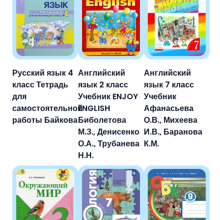
Русский язык 4
Английский
Английский
класс Тетрадь
язык 2 класс
язык 7 класс
для
Учебник ENJOY
Учебник
самостоятельной
ENGLISH
Афанасьева
работы Байкова
Биболетова
О.В., Михеева
М.З., Денисенко
И.В., Баранова
О.А., Трубанева
К.М.
Н.Н.