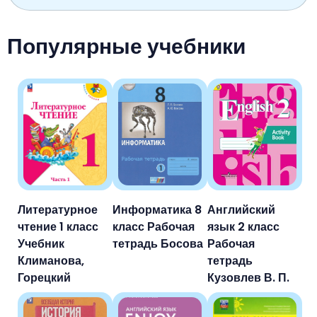
Популярные учебники
Литературное
Информатика 8
Английский
чтение 1 класс
класс Рабочая
язык 2 класс
Учебник
тетрадь Босова
Рабочая
Климанова,
тетрадь
Горецкий
Кузовлев В. П.