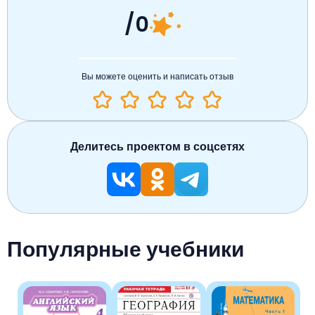
/0
Вы можете оценить и написать отзыв
Делитесь проектом в соцсетях
Популярные учебники