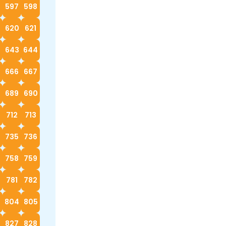
597
598
620
621
2
643
644
666
667
689
690
712
713
4
735
736
758
759
0
781
782
3
804
805
827
828