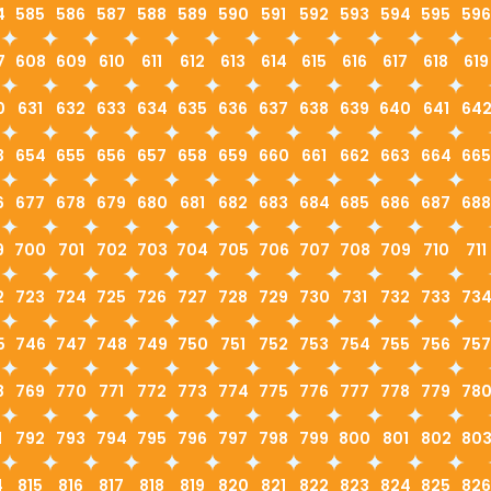
4
585
586
587
588
589
590
591
592
593
594
595
596
7
608
609
610
611
612
613
614
615
616
617
618
619
0
631
632
633
634
635
636
637
638
639
640
641
64
3
654
655
656
657
658
659
660
661
662
663
664
665
6
677
678
679
680
681
682
683
684
685
686
687
688
9
700
701
702
703
704
705
706
707
708
709
710
711
2
723
724
725
726
727
728
729
730
731
732
733
73
5
746
747
748
749
750
751
752
753
754
755
756
757
8
769
770
771
772
773
774
775
776
777
778
779
78
1
792
793
794
795
796
797
798
799
800
801
802
80
4
815
816
817
818
819
820
821
822
823
824
825
826