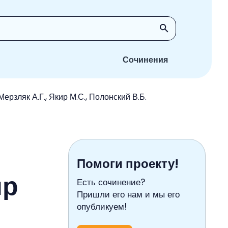
Сочинения
ерзляк А.Г., Якир М.С., Полонский В.Б.
Помоги проекту!
ир
Есть сочинение?
Пришли его нам и мы его
опубликуем!