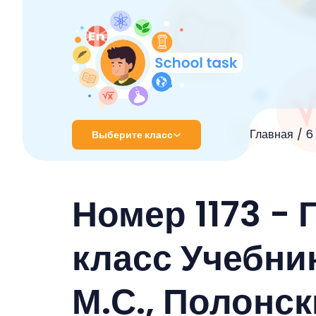
Главная
6
Выберите класс
1 класс
Номер 1173 - 
2 класс
3 класс
класс Учебник
4 класс
М.С., Полонс
5 класс