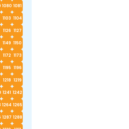
9
1080
1081
2
1103
1104
5
1126
1127
8
1149
1150
1172
1173
4
1195
1196
7
1218
1219
0
1241
1242
3
1264
1265
6
1287
1288