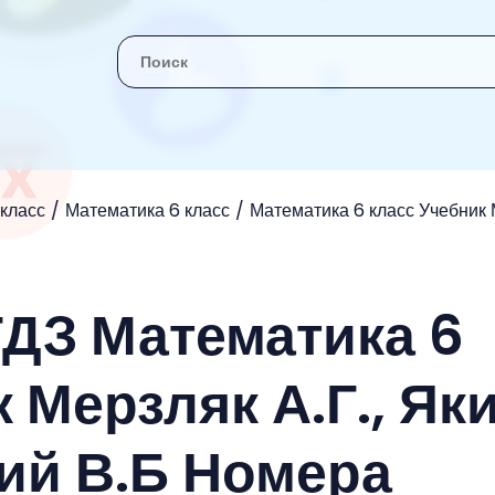
 класс
Математика 6 класс
Математика 6 класс Учебник М
ГДЗ Математика 6
 Мерзляк А.Г., Як
кий В.Б Номера