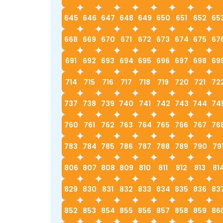
645
646
647
648
649
650
651
652
65
668
669
670
671
672
673
674
675
67
691
692
693
694
695
696
697
698
69
714
715
716
717
718
719
720
721
72
737
738
739
740
741
742
743
744
74
760
761
762
763
764
765
766
767
76
783
784
785
786
787
788
789
790
79
806
807
808
809
810
811
812
813
81
829
830
831
832
833
834
835
836
83
852
853
854
855
856
857
858
859
86