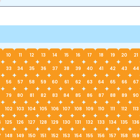
10
11
12
13
14
15
16
17
18
19
20
21
33
34
35
36
37
38
39
40
41
42
43
44
56
57
58
59
60
61
62
63
64
65
66
67
79
80
81
82
83
84
85
86
87
88
89
90
1
102
103
104
105
106
107
108
109
110
111
112
113
4
125
126
127
128
129
130
131
132
133
134
135
136
7
148
149
150
151
152
153
154
155
156
157
158
159