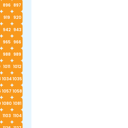
896
897
919
920
942
943
4
965
966
988
989
0
1011
1012
3
1034
1035
6
1057
1058
9
1080
1081
2
1103
1104
5
1126
1127