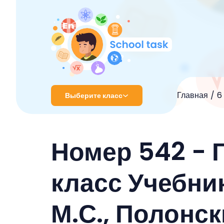
Главная
6
Выберите класс
1 класс
Номер 542 - 
2 класс
3 класс
класс Учебник
4 класс
М.С., Полонс
5 класс