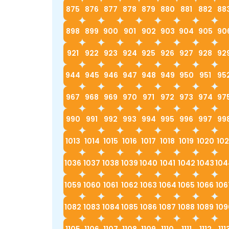
875
876
877
878
879
880
881
882
88
898
899
900
901
902
903
904
905
90
921
922
923
924
925
926
927
928
92
944
945
946
947
948
949
950
951
95
967
968
969
970
971
972
973
974
97
990
991
992
993
994
995
996
997
99
1013
1014
1015
1016
1017
1018
1019
1020
102
1036
1037
1038
1039
1040
1041
1042
1043
104
1059
1060
1061
1062
1063
1064
1065
1066
106
1082
1083
1084
1085
1086
1087
1088
1089
109
1105
1106
1107
1108
1109
1110
1111
1112
111