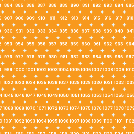
3
884
885
886
887
888
889
890
891
892
893
894
895
6
907
908
909
910
911
912
913
914
915
916
917
918
9
930
931
932
933
934
935
936
937
938
939
940
941
2
953
954
955
956
957
958
959
960
961
962
963
96
5
976
977
978
979
980
981
982
983
984
985
986
987
8
999
1000
1001
1002
1003
1004
1005
1006
1007
1008
1009
101
1
1022
1023
1024
1025
1026
1027
1028
1029
1030
1031
1032
103
4
1045
1046
1047
1048
1049
1050
1051
1052
1053
1054
1055
105
7
1068
1069
1070
1071
1072
1073
1074
1075
1076
1077
1078
107
0
1091
1092
1093
1094
1095
1096
1097
1098
1099
1100
1101
110
3
1114
1115
1116
1117
1118
1119
1120
1121
1122
1123
1124
112