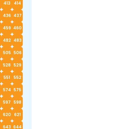
413
414
5
436
437
8
459
460
482
483
4
505
506
528
529
0
551
552
574
575
597
598
620
621
2
643
644