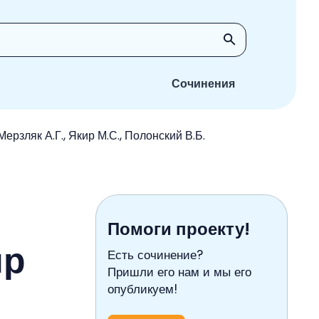
Сочинения
ерзляк А.Г., Якир М.С., Полонский В.Б.
Помоги проекту!
ир
Есть сочинение?
Пришли его нам и мы его
опубликуем!