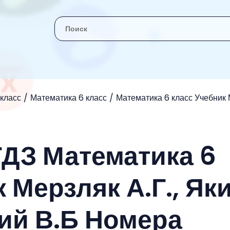
 класс
Математика 6 класс
Математика 6 класс Учебник М
ГДЗ Математика 6
 Мерзляк А.Г., Як
кий В.Б Номера