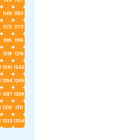
8
1149
1150
1172
1173
4
1195
1196
7
1218
1219
0
1241
1242
3
1264
1265
6
1287
1288
9
1310
1311
2
1333
1334