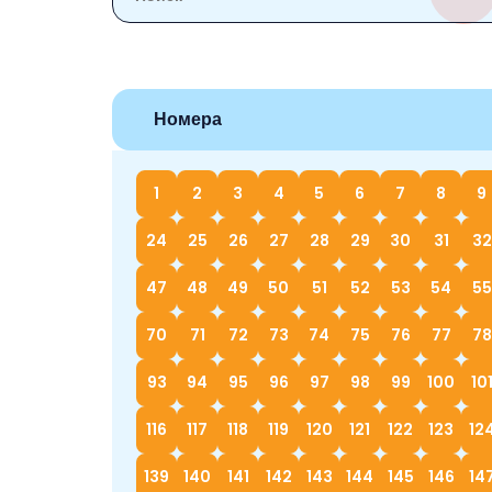
Номера
1
2
3
4
5
6
7
8
9
24
25
26
27
28
29
30
31
32
47
48
49
50
51
52
53
54
55
70
71
72
73
74
75
76
77
78
93
94
95
96
97
98
99
100
10
116
117
118
119
120
121
122
123
12
139
140
141
142
143
144
145
146
14