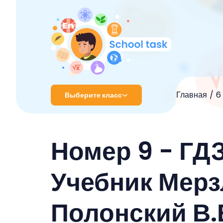
Главная
6
Выберите класс
1 класс
Номер 9 - ГД
2 класс
3 класс
Учебник Мерзл
4 класс
Полонский В.
5 класс