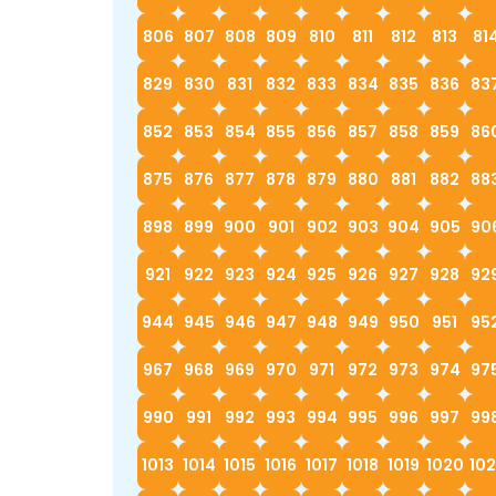
806
807
808
809
810
811
812
813
81
829
830
831
832
833
834
835
836
83
852
853
854
855
856
857
858
859
86
875
876
877
878
879
880
881
882
88
898
899
900
901
902
903
904
905
90
921
922
923
924
925
926
927
928
92
944
945
946
947
948
949
950
951
95
967
968
969
970
971
972
973
974
97
990
991
992
993
994
995
996
997
99
1013
1014
1015
1016
1017
1018
1019
1020
102