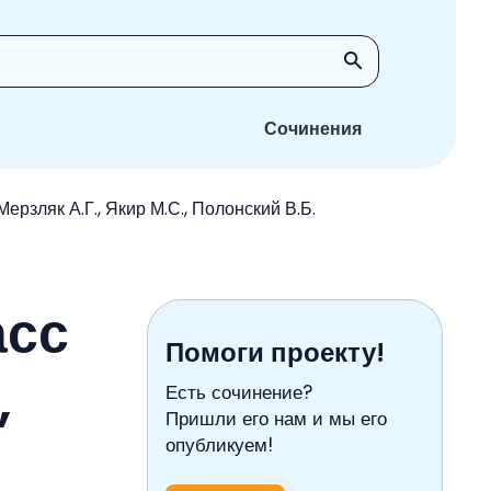
Сочинения
ерзляк А.Г., Якир М.С., Полонский В.Б.
асс
Помоги проекту!
,
Есть сочинение?
Пришли его нам и мы его
опубликуем!