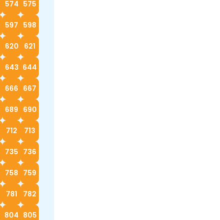
574
575
597
598
620
621
2
643
644
666
667
689
690
712
713
4
735
736
758
759
0
781
782
3
804
805