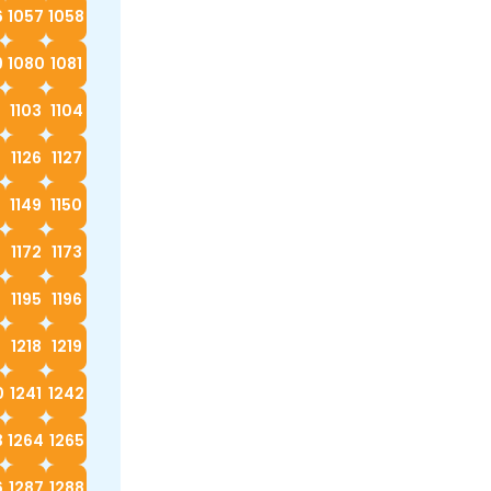
6
1057
1058
9
1080
1081
2
1103
1104
5
1126
1127
8
1149
1150
1172
1173
4
1195
1196
7
1218
1219
0
1241
1242
3
1264
1265
6
1287
1288