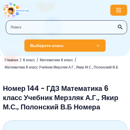
Выберите класс
Главная
6 класс
Математика 6 класс
1 класс
Математика 6 класс Учебник Мерзляк А.Г., Якир М.С., Полонский В.Б.
Английский язык
2 класс
Русский язык
Номер 144 - ГДЗ Математика 6
Математика
3 класс
класс Учебник Мерзляк А.Г., Якир
Литературное чтение
Английский язык
Музыка
4 класс
М.С., Полонский В.Б Номера
Окружающий мир
Информатика
Окружающий мир
Английский язык
5 класс
Математика
Литературное чтение
Русский язык
Русский язык
ОБЖ
6 класс