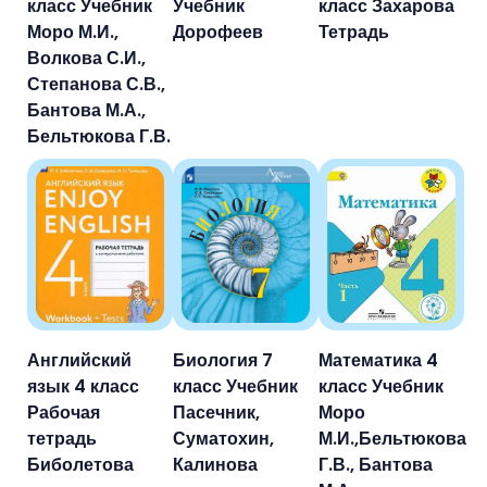
класс Учебник
Учебник
класс Захарова
Моро М.И.,
Дорофеев
Тетрадь
Волкова С.И.,
Степанова С.В.,
Бантова М.А.,
Бельтюкова Г.В.
Английский
Биология 7
Математика 4
язык 4 класс
класс Учебник
класс Учебник
Рабочая
Пасечник,
Моро
тетрадь
Суматохин,
М.И.,Бельтюкова
Биболетова
Калинова
Г.В., Бантова