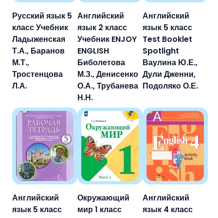
Русский язык 5
Английский
Английский
класс Учебник
язык 2 класс
язык 5 класс
Ладыженская
Учебник ENJOY
Test Booklet
Т.А., Баранов
ENGLISH
Spotlight
М.Т.,
Биболетова
Ваулина Ю.Е.,
Тростенцова
М.З., Денисенко
Дули Дженни,
Л.А.
О.А., Трубанева
Подоляко О.Е.
Н.Н.
Английский
Окружающий
Английский
язык 5 класс
мир 1 класс
язык 4 класс