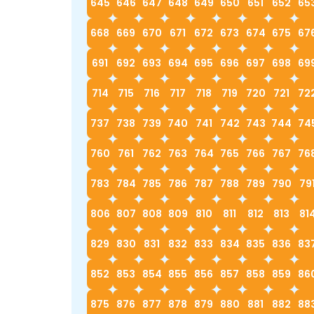
645
646
647
648
649
650
651
652
65
668
669
670
671
672
673
674
675
67
691
692
693
694
695
696
697
698
69
714
715
716
717
718
719
720
721
72
737
738
739
740
741
742
743
744
74
760
761
762
763
764
765
766
767
76
783
784
785
786
787
788
789
790
79
806
807
808
809
810
811
812
813
81
829
830
831
832
833
834
835
836
83
852
853
854
855
856
857
858
859
86
875
876
877
878
879
880
881
882
88