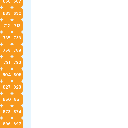
666
667
689
690
712
713
4
735
736
758
759
0
781
782
3
804
805
827
828
9
850
851
873
874
896
897