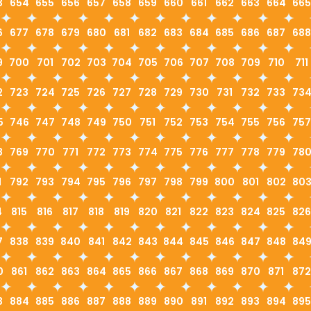
3
654
655
656
657
658
659
660
661
662
663
664
665
6
677
678
679
680
681
682
683
684
685
686
687
688
9
700
701
702
703
704
705
706
707
708
709
710
711
2
723
724
725
726
727
728
729
730
731
732
733
73
5
746
747
748
749
750
751
752
753
754
755
756
757
8
769
770
771
772
773
774
775
776
777
778
779
78
1
792
793
794
795
796
797
798
799
800
801
802
80
4
815
816
817
818
819
820
821
822
823
824
825
826
7
838
839
840
841
842
843
844
845
846
847
848
84
0
861
862
863
864
865
866
867
868
869
870
871
872
3
884
885
886
887
888
889
890
891
892
893
894
895