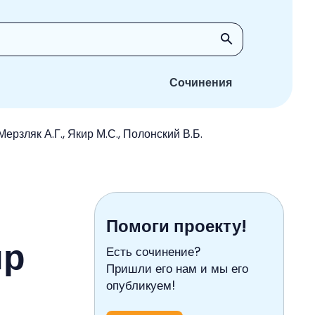
Сочинения
ерзляк А.Г., Якир М.С., Полонский В.Б.
Помоги проекту!
ир
Есть сочинение?
Пришли его нам и мы его
опубликуем!