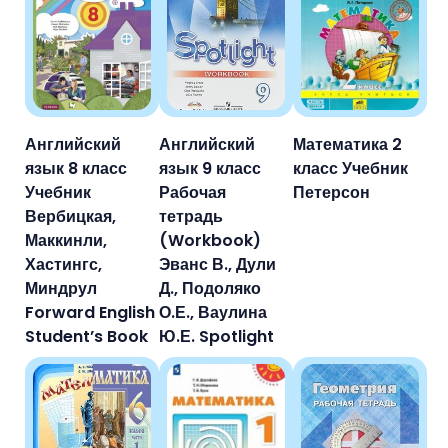
Английский
Английский
Математика 2
язык 8 класс
язык 9 класс
класс Учебник
Учебник
Рабочая
Петерсон
Вербицкая,
тетрадь
Маккинли,
(Workbook)
Хастингс,
Эванс В., Дули
Миндрул
Д., Подоляко
Forward English
О.Е., Ваулина
Student’s Book
Ю.Е. Spotlight