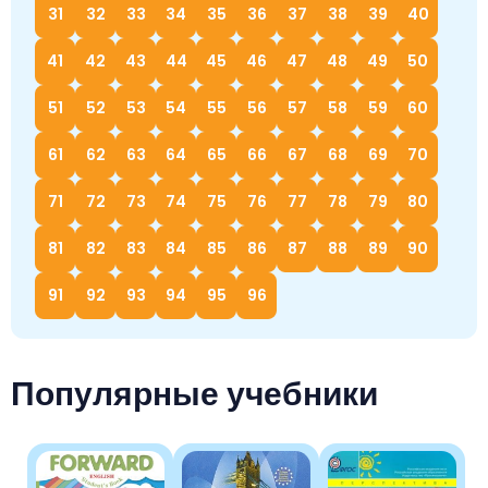
31
32
33
34
35
36
37
38
39
40
41
42
43
44
45
46
47
48
49
50
51
52
53
54
55
56
57
58
59
60
61
62
63
64
65
66
67
68
69
70
71
72
73
74
75
76
77
78
79
80
81
82
83
84
85
86
87
88
89
90
91
92
93
94
95
96
Популярные учебники