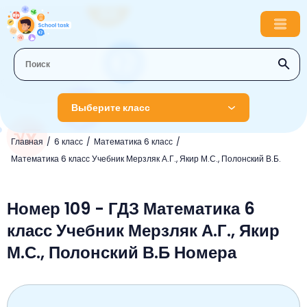
Выберите класс
Главная
6 класс
Математика 6 класс
1 класс
Математика 6 класс Учебник Мерзляк А.Г., Якир М.С., Полонский В.Б.
Английский язык
2 класс
Русский язык
Номер 109 - ГДЗ Математика 6
Математика
3 класс
класс Учебник Мерзляк А.Г., Якир
Литературное чтение
Английский язык
Музыка
4 класс
М.С., Полонский В.Б Номера
Окружающий мир
Информатика
Окружающий мир
Английский язык
5 класс
Математика
Литературное чтение
Русский язык
Русский язык
ОБЖ
6 класс