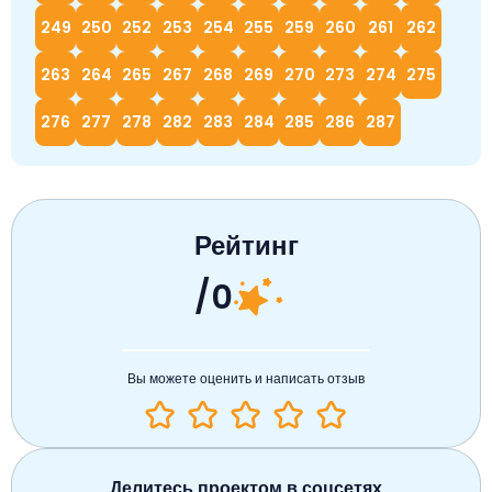
249
250
252
253
254
255
259
260
261
262
263
264
265
267
268
269
270
273
274
275
276
277
278
282
283
284
285
286
287
Рейтинг
/0
Вы можете оценить и написать отзыв
Делитесь проектом в соцсетях