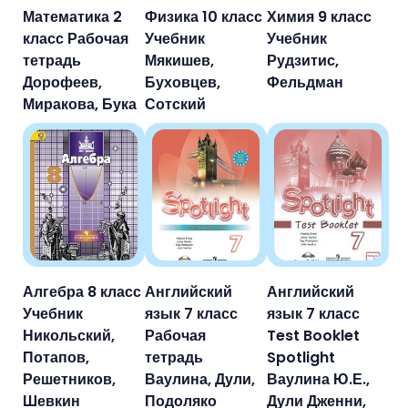
Математика 2
Физика 10 класс
Химия 9 класс
класс Рабочая
Учебник
Учебник
тетрадь
Мякишев,
Рудзитис,
Дорофеев,
Буховцев,
Фельдман
Миракова, Бука
Сотский
Алгебра 8 класс
Английский
Английский
Учебник
язык 7 класс
язык 7 класс
Никольский,
Рабочая
Test Booklet
Потапов,
тетрадь
Spotlight
Решетников,
Ваулина, Дули,
Ваулина Ю.Е.,
Шевкин
Подоляко
Дули Дженни,