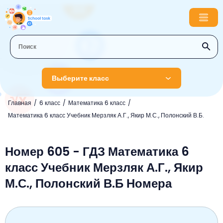
Выберите класс
Главная
6 класс
Математика 6 класс
1 класс
Математика 6 класс Учебник Мерзляк А.Г., Якир М.С., Полонский В.Б.
Английский язык
2 класс
Русский язык
Номер 605 - ГДЗ Математика 6
Математика
3 класс
класс Учебник Мерзляк А.Г., Якир
Литературное чтение
Английский язык
Музыка
4 класс
М.С., Полонский В.Б Номера
Окружающий мир
Информатика
Окружающий мир
Английский язык
5 класс
Математика
Литературное чтение
Русский язык
Русский язык
ОБЖ
6 класс