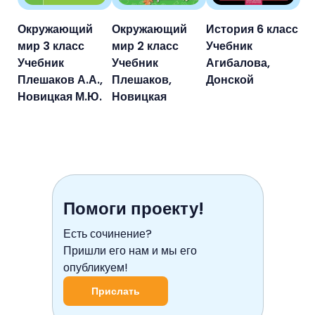
Окружающий
Окружающий
История 6 класс
мир 3 класс
мир 2 класс
Учебник
Учебник
Учебник
Агибалова,
Плешаков А.А.,
Плешаков,
Донской
Новицкая М.Ю.
Новицкая
Помоги проекту!
Есть сочинение?
Пришли его нам и мы его
опубликуем!
Прислать