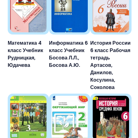
Математика 4
Информатика 6
История России
класс Учебник
класс Учебник
6 класс Рабочая
Рудницкая,
Босова Л.Л.,
тетрадь
Юдачева
Босова А.Ю.
Артасов,
Данилов,
Косулина,
Соколова