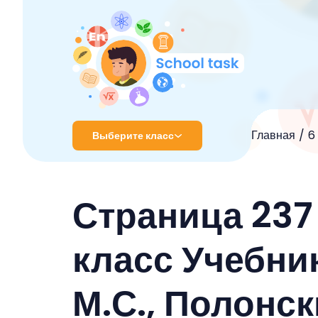
Главная
6
Выберите класс
1 класс
Страница 237
2 класс
3 класс
класс Учебник
4 класс
М.С., Полонс
5 класс