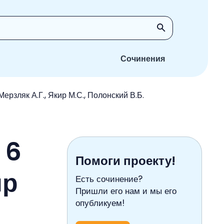
Сочинения
ерзляк А.Г., Якир М.С., Полонский В.Б.
 6
Помоги проекту!
ир
Есть сочинение?
Пришли его нам и мы его
опубликуем!