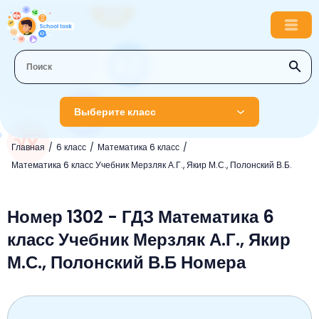
Выберите класс
Главная
6 класс
Математика 6 класс
1 класс
Математика 6 класс Учебник Мерзляк А.Г., Якир М.С., Полонский В.Б.
Английский язык
2 класс
Русский язык
Номер 1302 - ГДЗ Математика 6
Математика
3 класс
класс Учебник Мерзляк А.Г., Якир
Литературное чтение
Английский язык
Музыка
4 класс
М.С., Полонский В.Б Номера
Окружающий мир
Информатика
Окружающий мир
Английский язык
5 класс
Математика
Литературное чтение
Русский язык
Русский язык
ОБЖ
6 класс