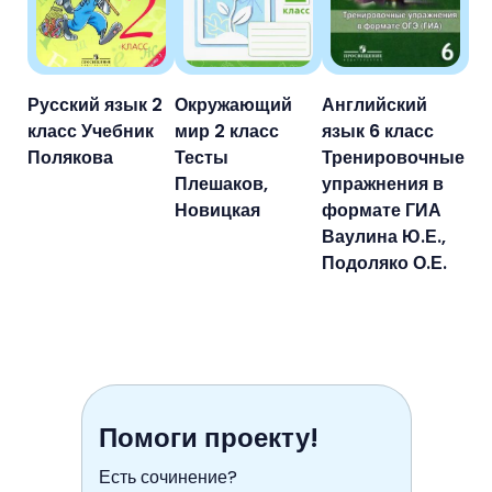
Русский язык 2
Окружающий
Английский
класс Учебник
мир 2 класс
язык 6 класс
Полякова
Тесты
Тренировочные
Плешаков,
упражнения в
Новицкая
формате ГИА
Ваулина Ю.Е.,
Подоляко О.Е.
Помоги проекту!
Есть сочинение?