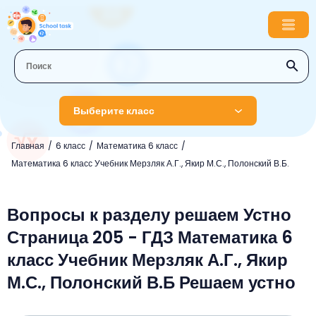
Выберите класс
Главная
6 класс
Математика 6 класс
1 класс
Математика 6 класс Учебник Мерзляк А.Г., Якир М.С., Полонский В.Б.
Английский язык
2 класс
Русский язык
Вопросы к разделу решаем Устно
Математика
3 класс
Страница 205 - ГДЗ Математика 6
Литературное чтение
Английский язык
Музыка
4 класс
класс Учебник Мерзляк А.Г., Якир
Окружающий мир
Информатика
Окружающий мир
Английский язык
5 класс
М.С., Полонский В.Б Решаем устно
Математика
Литературное чтение
Русский язык
Русский язык
ОБЖ
6 класс