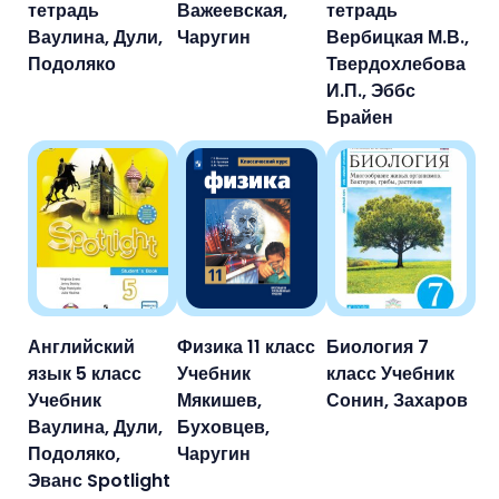
тетрадь
Важеевская,
тетрадь
Ваулина, Дули,
Чаругин
Вербицкая М.В.,
Подоляко
Твердохлебова
И.П., Эббс
Брайен
Английский
Физика 11 класс
Биология 7
язык 5 класс
Учебник
класс Учебник
Учебник
Мякишев,
Сонин, Захаров
Ваулина, Дули,
Буховцев,
Подоляко,
Чаругин
Эванс Spotlight