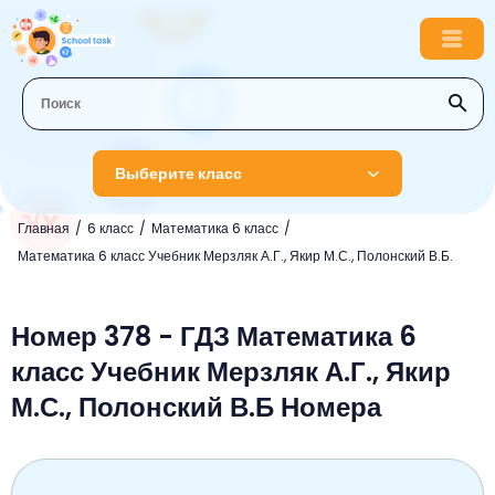
Выберите класс
Главная
6 класс
Математика 6 класс
1 класс
Математика 6 класс Учебник Мерзляк А.Г., Якир М.С., Полонский В.Б.
Английский язык
2 класс
Русский язык
Номер 378 - ГДЗ Математика 6
Математика
3 класс
класс Учебник Мерзляк А.Г., Якир
Литературное чтение
Английский язык
Музыка
4 класс
М.С., Полонский В.Б Номера
Окружающий мир
Информатика
Окружающий мир
Английский язык
5 класс
Математика
Литературное чтение
Русский язык
Русский язык
ОБЖ
6 класс