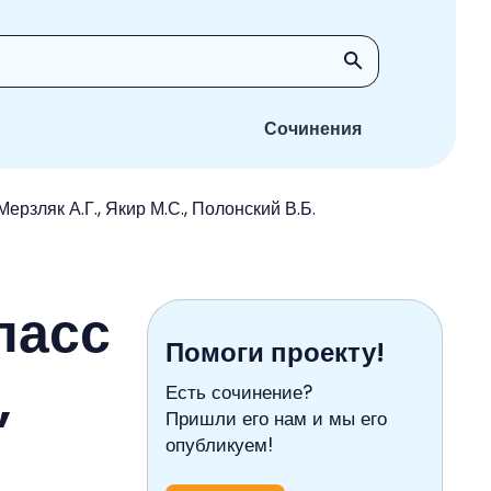
Сочинения
ерзляк А.Г., Якир М.С., Полонский В.Б.
ласс
Помоги проекту!
,
Есть сочинение?
Пришли его нам и мы его
опубликуем!