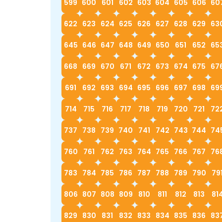
599
600
601
602
603
604
605
606
60
622
623
624
625
626
627
628
629
63
645
646
647
648
649
650
651
652
65
668
669
670
671
672
673
674
675
67
691
692
693
694
695
696
697
698
69
714
715
716
717
718
719
720
721
72
737
738
739
740
741
742
743
744
74
760
761
762
763
764
765
766
767
76
783
784
785
786
787
788
789
790
79
806
807
808
809
810
811
812
813
81
829
830
831
832
833
834
835
836
83