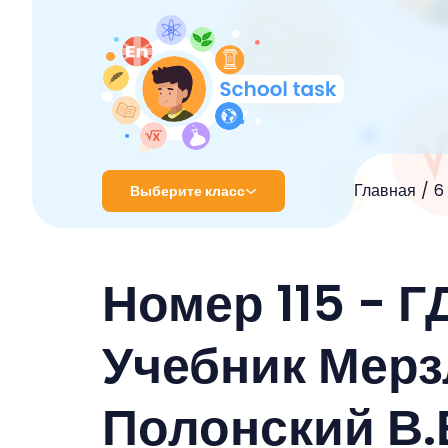
Главная
6
Выберите класс
1 класс
Номер 115 - Г
2 класс
3 класс
Учебник Мерзл
4 класс
Полонский В.
5 класс