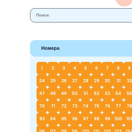
Номера
1
2
3
4
5
6
7
8
9
24
25
26
27
28
29
30
31
32
47
48
49
50
51
52
53
54
55
70
71
72
73
74
75
76
77
78
93
94
95
96
97
98
99
100
10
116
117
118
119
120
121
122
123
12