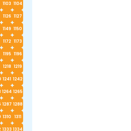
2
1103
1104
5
1126
1127
8
1149
1150
1172
1173
4
1195
1196
7
1218
1219
0
1241
1242
3
1264
1265
6
1287
1288
9
1310
1311
2
1333
1334