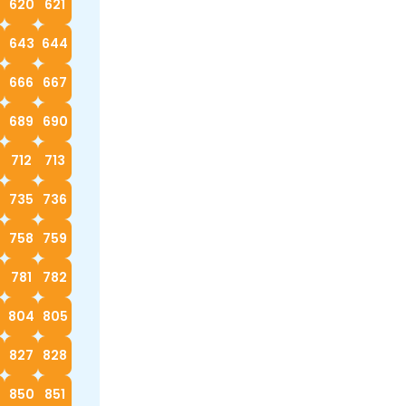
620
621
2
643
644
666
667
689
690
712
713
4
735
736
758
759
0
781
782
3
804
805
827
828
9
850
851