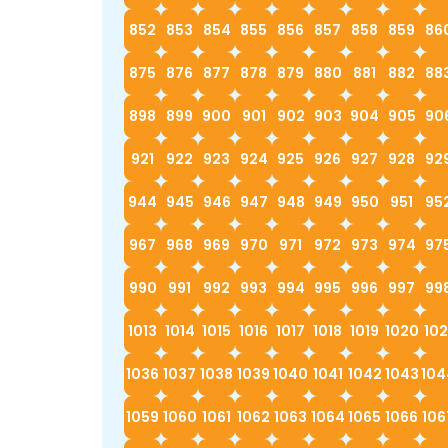
852
853
854
855
856
857
858
859
86
875
876
877
878
879
880
881
882
88
898
899
900
901
902
903
904
905
90
921
922
923
924
925
926
927
928
92
944
945
946
947
948
949
950
951
95
967
968
969
970
971
972
973
974
97
990
991
992
993
994
995
996
997
99
1013
1014
1015
1016
1017
1018
1019
1020
102
1036
1037
1038
1039
1040
1041
1042
1043
104
1059
1060
1061
1062
1063
1064
1065
1066
106