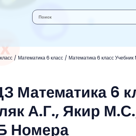
 класс
Математика 6 класс
Математика 6 класс Учебник М
ДЗ Математика 6 к
як А.Г., Якир М.С.
Б Номера