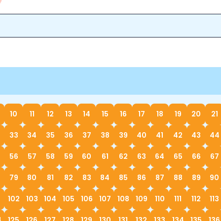
10
11
12
13
14
15
16
17
18
19
20
21
33
34
35
36
37
38
39
40
41
42
43
44
56
57
58
59
60
61
62
63
64
65
66
67
79
80
81
82
83
84
85
86
87
88
89
90
1
102
103
104
105
106
107
108
109
110
111
112
113
4
125
126
127
128
129
130
131
132
133
134
135
136