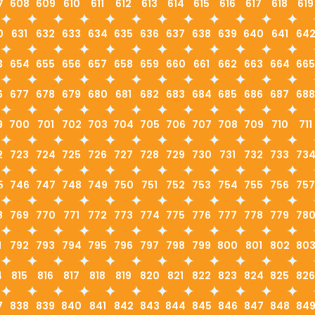
7
608
609
610
611
612
613
614
615
616
617
618
619
0
631
632
633
634
635
636
637
638
639
640
641
64
3
654
655
656
657
658
659
660
661
662
663
664
665
6
677
678
679
680
681
682
683
684
685
686
687
688
9
700
701
702
703
704
705
706
707
708
709
710
711
2
723
724
725
726
727
728
729
730
731
732
733
73
5
746
747
748
749
750
751
752
753
754
755
756
757
8
769
770
771
772
773
774
775
776
777
778
779
78
1
792
793
794
795
796
797
798
799
800
801
802
80
4
815
816
817
818
819
820
821
822
823
824
825
826
7
838
839
840
841
842
843
844
845
846
847
848
84