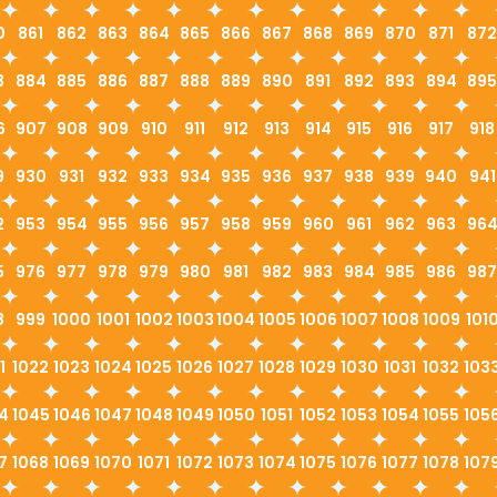
0
861
862
863
864
865
866
867
868
869
870
871
872
3
884
885
886
887
888
889
890
891
892
893
894
895
6
907
908
909
910
911
912
913
914
915
916
917
918
9
930
931
932
933
934
935
936
937
938
939
940
941
2
953
954
955
956
957
958
959
960
961
962
963
96
5
976
977
978
979
980
981
982
983
984
985
986
987
8
999
1000
1001
1002
1003
1004
1005
1006
1007
1008
1009
101
1
1022
1023
1024
1025
1026
1027
1028
1029
1030
1031
1032
103
4
1045
1046
1047
1048
1049
1050
1051
1052
1053
1054
1055
105
7
1068
1069
1070
1071
1072
1073
1074
1075
1076
1077
1078
107