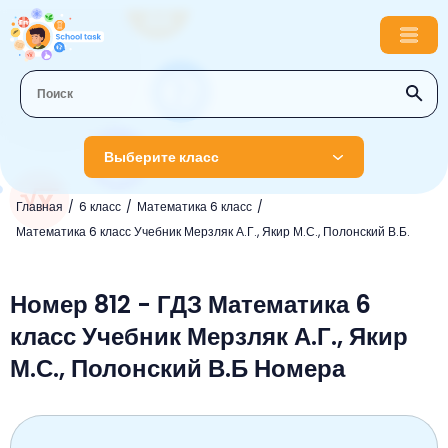
Выберите класс
Главная
6 класс
Математика 6 класс
1 класс
Математика 6 класс Учебник Мерзляк А.Г., Якир М.С., Полонский В.Б.
Английский язык
2 класс
Русский язык
Номер 812 - ГДЗ Математика 6
Математика
3 класс
класс Учебник Мерзляк А.Г., Якир
Литературное чтение
Английский язык
Музыка
4 класс
М.С., Полонский В.Б Номера
Окружающий мир
Информатика
Окружающий мир
Английский язык
5 класс
Математика
Литературное чтение
Русский язык
Русский язык
ОБЖ
6 класс