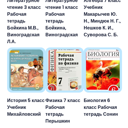
Литературное
Литературное
Алгебра 7 класс
чтение 3 класс
чтение 1 класс
Учебник
Рабочая
Рабочая
Макарычев Ю.
тетрадь
тетрадь
Н., Миндюк Н. Г.,
Бойкина М.В.,
Бойкина,
Нешков К. И.,
Виноградская
Виноградская
Суворова С. Б.
Л.А.
История 5 класс
Физика 7 класс
Биология 6
Учебник
Рабочая
класс Рабочая
Михайловский
тетрадь
тетрадь Сонин
Перышкин