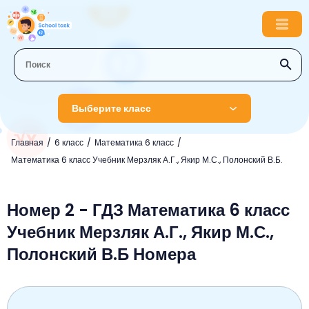
Выберите класс
Главная
6 класс
Математика 6 класс
1 класс
Математика 6 класс Учебник Мерзляк А.Г., Якир М.С., Полонский В.Б.
Английский язык
2 класс
Русский язык
Номер 2 - ГДЗ Математика 6 класс
Математика
3 класс
Учебник Мерзляк А.Г., Якир М.С.,
Литературное чтение
Английский язык
Музыка
4 класс
Полонский В.Б Номера
Окружающий мир
Информатика
Окружающий мир
Английский язык
5 класс
Математика
Литературное чтение
Русский язык
Русский язык
ОБЖ
6 класс