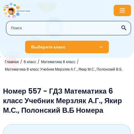
Выберите класс
Главная
6 класс
Математика 6 класс
1 класс
Математика 6 класс Учебник Мерзляк А.Г., Якир М.С., Полонский В.Б.
Английский язык
2 класс
Русский язык
Номер 557 - ГДЗ Математика 6
Математика
3 класс
класс Учебник Мерзляк А.Г., Якир
Литературное чтение
Английский язык
Музыка
4 класс
М.С., Полонский В.Б Номера
Окружающий мир
Информатика
Окружающий мир
Английский язык
5 класс
Математика
Литературное чтение
Русский язык
Русский язык
ОБЖ
6 класс