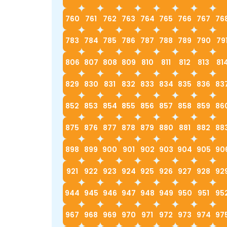
760
761
762
763
764
765
766
767
76
783
784
785
786
787
788
789
790
79
806
807
808
809
810
811
812
813
81
829
830
831
832
833
834
835
836
83
852
853
854
855
856
857
858
859
86
875
876
877
878
879
880
881
882
88
898
899
900
901
902
903
904
905
90
921
922
923
924
925
926
927
928
92
944
945
946
947
948
949
950
951
95
967
968
969
970
971
972
973
974
97