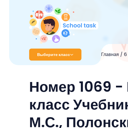
Главная
6
Выберите класс
1 класс
Номер 1069 -
2 класс
3 класс
класс Учебник
4 класс
М.С., Полонс
5 класс