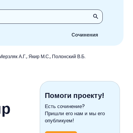
Сочинения
ерзляк А.Г., Якир М.С., Полонский В.Б.
Помоги проекту!
ир
Есть сочинение?
Пришли его нам и мы его
опубликуем!