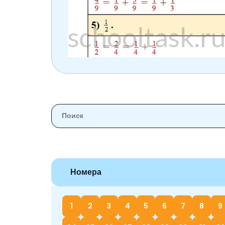
Номера
1
2
3
4
5
6
7
8
9