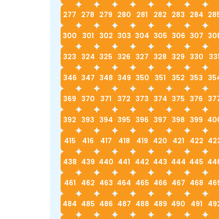
277
278
279
280
281
282
283
284
28
300
301
302
303
304
305
306
307
30
323
324
325
326
327
328
329
330
33
346
347
348
349
350
351
352
353
35
369
370
371
372
373
374
375
376
37
392
393
394
395
396
397
398
399
40
415
416
417
418
419
420
421
422
42
438
439
440
441
442
443
444
445
44
461
462
463
464
465
466
467
468
46
484
485
486
487
488
489
490
491
49