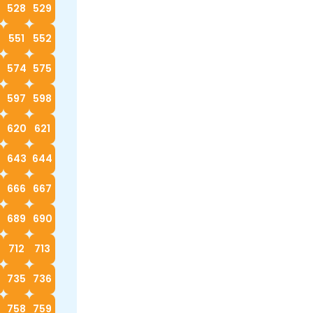
528
529
0
551
552
574
575
597
598
620
621
2
643
644
666
667
689
690
712
713
4
735
736
758
759