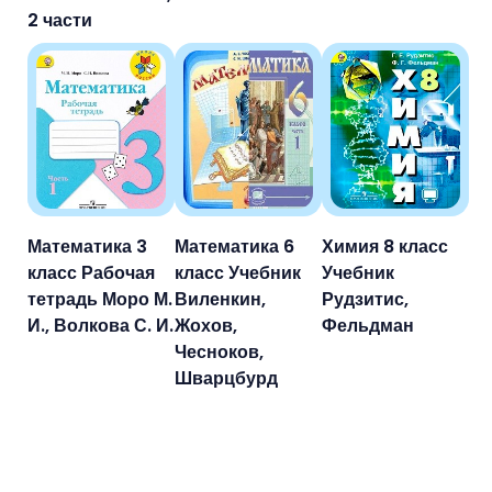
2 части
Математика 3
Математика 6
Химия 8 класс
класс Рабочая
класс Учебник
Учебник
тетрадь Моро М.
Виленкин,
Рудзитис,
И., Волкова С. И.
Жохов,
Фельдман
Чесноков,
Шварцбурд