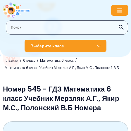
Выберите класс
Главная
6 класс
Математика 6 класс
1 класс
Математика 6 класс Учебник Мерзляк А.Г., Якир М.С., Полонский В.Б.
Английский язык
2 класс
Русский язык
Номер 545 - ГДЗ Математика 6
Математика
3 класс
класс Учебник Мерзляк А.Г., Якир
Литературное чтение
Английский язык
Музыка
4 класс
М.С., Полонский В.Б Номера
Окружающий мир
Информатика
Окружающий мир
Английский язык
5 класс
Математика
Литературное чтение
Русский язык
Русский язык
ОБЖ
6 класс