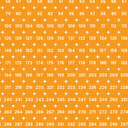
56
57
58
59
60
61
62
63
64
65
66
67
79
80
81
82
83
84
85
86
87
88
89
90
1
102
103
104
105
106
107
108
109
110
111
112
113
4
125
126
127
128
129
130
131
132
133
134
135
136
7
148
149
150
151
152
153
154
155
156
157
158
159
0
171
172
173
174
175
176
177
178
179
180
181
182
3
194
195
196
197
198
199
200
201
202
203
204
20
6
217
218
219
220
221
222
223
224
225
226
227
228
9
240
241
242
243
244
245
246
247
248
249
250
251
2
263
264
265
266
267
268
269
270
271
272
273
27
5
286
287
288
289
290
291
292
293
294
295
296
297