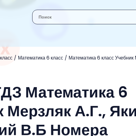
 класс
Математика 6 класс
Математика 6 класс Учебник М
ГДЗ Математика 6
 Мерзляк А.Г., Як
кий В.Б Номера