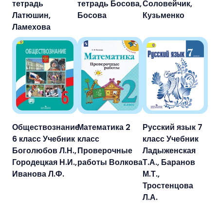
тетрадь
тетрадь Босова,
Соловейчик,
Латюшин,
Босова
Кузьменко
Ламехова
Обществознание
Математика 2
Русский язык 7
6 класс Учебник
класс
класс Учебник
Боголюбов Л.Н.,
Проверочные
Ладыженская
Городецкая Н.И.,
работы Волкова
Т.А., Баранов
Иванова Л.Ф.
М.Т.,
Тростенцова
Л.А.