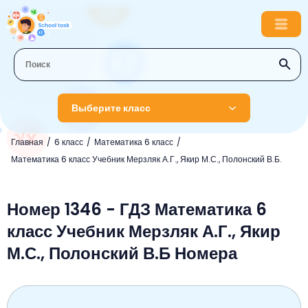
Выберите класс
Главная
6 класс
Математика 6 класс
1 класс
Математика 6 класс Учебник Мерзляк А.Г., Якир М.С., Полонский В.Б.
Английский язык
2 класс
Русский язык
Номер 1346 - ГДЗ Математика 6
Математика
3 класс
класс Учебник Мерзляк А.Г., Якир
Литературное чтение
Английский язык
Музыка
4 класс
М.С., Полонский В.Б Номера
Окружающий мир
Информатика
Окружающий мир
Английский язык
5 класс
Математика
Литературное чтение
Русский язык
Русский язык
ОБЖ
6 класс