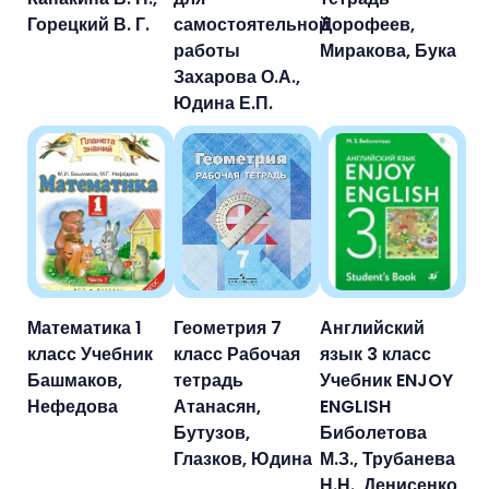
Горецкий В. Г.
самостоятельной
Дорофеев,
работы
Миракова, Бука
Захарова О.А.,
Юдина Е.П.
Математика 1
Геометрия 7
Английский
класс Учебник
класс Рабочая
язык 3 класс
Башмаков,
тетрадь
Учебник ENJOY
Нефедова
Атанасян,
ENGLISH
Бутузов,
Биболетова
Глазков, Юдина
М.З., Трубанева
Н.Н., Денисенко