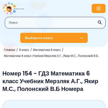
Выберите класс
Главная
6 класс
Математика 6 класс
1 класс
Математика 6 класс Учебник Мерзляк А.Г., Якир М.С., Полонский В.Б.
Английский язык
2 класс
Русский язык
Номер 154 - ГДЗ Математика 6
Математика
3 класс
класс Учебник Мерзляк А.Г., Якир
Литературное чтение
Английский язык
Музыка
4 класс
М.С., Полонский В.Б Номера
Окружающий мир
Информатика
Окружающий мир
Английский язык
5 класс
Математика
Литературное чтение
Русский язык
Русский язык
ОБЖ
6 класс