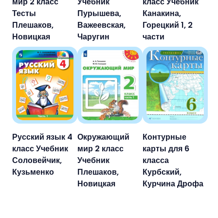
мир 2 класс
Учебник
класс Учебник
Тесты
Пурышева,
Канакина,
Плешаков,
Важеевская,
Горецкий 1, 2
Новицкая
Чаругин
части
Русский язык 4
Окружающий
Контурные
класс Учебник
мир 2 класс
карты для 6
Соловейчик,
Учебник
класса
Кузьменко
Плешаков,
Курбский,
Новицкая
Курчина Дрофа