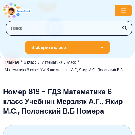
Выберите класс
Главная
6 класс
Математика 6 класс
1 класс
Математика 6 класс Учебник Мерзляк А.Г., Якир М.С., Полонский В.Б.
Английский язык
2 класс
Русский язык
Номер 819 - ГДЗ Математика 6
Математика
3 класс
класс Учебник Мерзляк А.Г., Якир
Литературное чтение
Английский язык
Музыка
4 класс
М.С., Полонский В.Б Номера
Окружающий мир
Информатика
Окружающий мир
Английский язык
5 класс
Математика
Литературное чтение
Русский язык
Русский язык
ОБЖ
6 класс