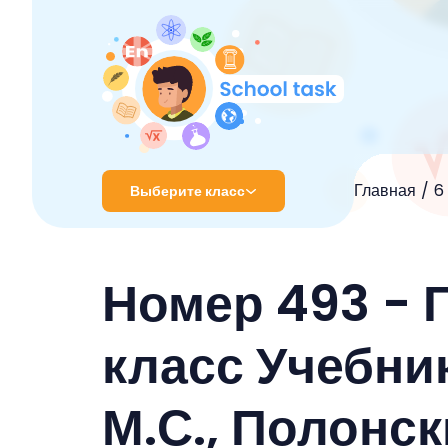
Главная
6
Выберите класс
1 класс
Номер 493 - 
2 класс
3 класс
класс Учебник
4 класс
М.С., Полонс
5 класс