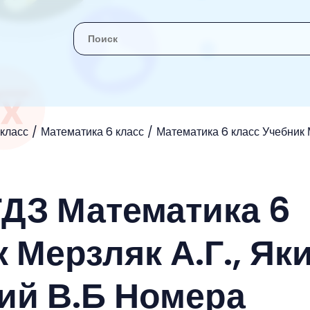
 класс
Математика 6 класс
Математика 6 класс Учебник М
ГДЗ Математика 6
 Мерзляк А.Г., Як
кий В.Б Номера