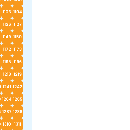
2
1103
1104
5
1126
1127
8
1149
1150
1172
1173
4
1195
1196
7
1218
1219
0
1241
1242
3
1264
1265
6
1287
1288
9
1310
1311