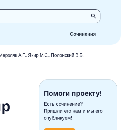
Сочинения
ерзляк А.Г., Якир М.С., Полонский В.Б.
Помоги проекту!
ир
Есть сочинение?
Пришли его нам и мы его
опубликуем!