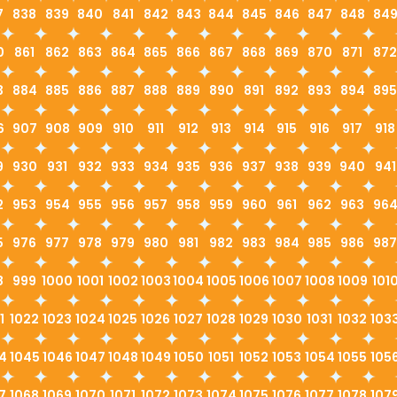
7
838
839
840
841
842
843
844
845
846
847
848
84
0
861
862
863
864
865
866
867
868
869
870
871
872
3
884
885
886
887
888
889
890
891
892
893
894
895
6
907
908
909
910
911
912
913
914
915
916
917
918
9
930
931
932
933
934
935
936
937
938
939
940
941
2
953
954
955
956
957
958
959
960
961
962
963
96
5
976
977
978
979
980
981
982
983
984
985
986
987
8
999
1000
1001
1002
1003
1004
1005
1006
1007
1008
1009
101
1
1022
1023
1024
1025
1026
1027
1028
1029
1030
1031
1032
103
4
1045
1046
1047
1048
1049
1050
1051
1052
1053
1054
1055
105
7
1068
1069
1070
1071
1072
1073
1074
1075
1076
1077
1078
107