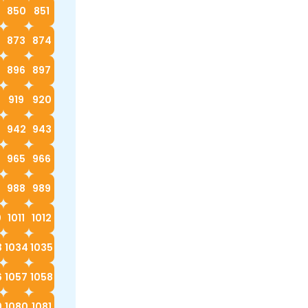
9
850
851
873
874
896
897
919
920
942
943
4
965
966
988
989
0
1011
1012
3
1034
1035
6
1057
1058
9
1080
1081