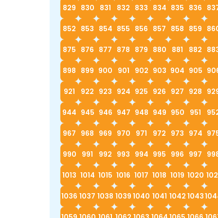
829
830
831
832
833
834
835
836
83
852
853
854
855
856
857
858
859
86
875
876
877
878
879
880
881
882
88
898
899
900
901
902
903
904
905
90
921
922
923
924
925
926
927
928
92
944
945
946
947
948
949
950
951
95
967
968
969
970
971
972
973
974
97
990
991
992
993
994
995
996
997
99
1013
1014
1015
1016
1017
1018
1019
1020
102
1036
1037
1038
1039
1040
1041
1042
1043
104
1059
1060
1061
1062
1063
1064
1065
1066
106