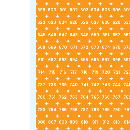
599
600
601
602
603
604
605
606
60
622
623
624
625
626
627
628
629
63
645
646
647
648
649
650
651
652
65
668
669
670
671
672
673
674
675
67
691
692
693
694
695
696
697
698
69
714
715
716
717
718
719
720
721
72
737
738
739
740
741
742
743
744
74
760
761
762
763
764
765
766
767
76
783
784
785
786
787
788
789
790
79
806
807
808
809
810
811
812
813
81