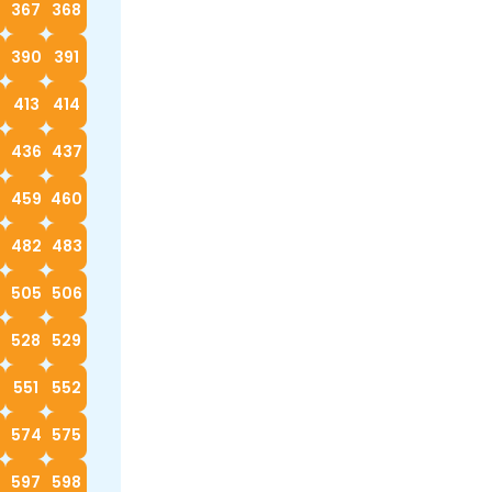
367
368
390
391
413
414
5
436
437
8
459
460
482
483
4
505
506
528
529
0
551
552
574
575
597
598