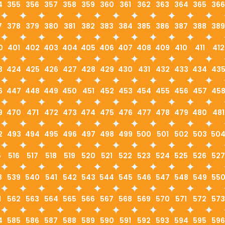
4
355
356
357
358
359
360
361
362
363
364
365
366
7
378
379
380
381
382
383
384
385
386
387
388
389
0
401
402
403
404
405
406
407
408
409
410
411
412
3
424
425
426
427
428
429
430
431
432
433
434
43
6
447
448
449
450
451
452
453
454
455
456
457
45
9
470
471
472
473
474
475
476
477
478
479
480
481
2
493
494
495
496
497
498
499
500
501
502
503
50
5
516
517
518
519
520
521
522
523
524
525
526
527
8
539
540
541
542
543
544
545
546
547
548
549
55
1
562
563
564
565
566
567
568
569
570
571
572
573
4
585
586
587
588
589
590
591
592
593
594
595
596