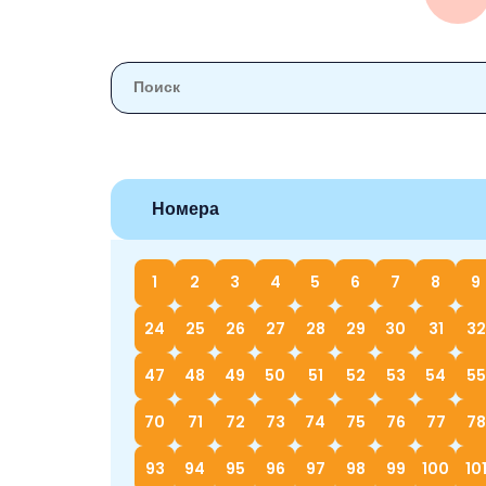
Номера
1
2
3
4
5
6
7
8
9
24
25
26
27
28
29
30
31
32
47
48
49
50
51
52
53
54
55
70
71
72
73
74
75
76
77
78
93
94
95
96
97
98
99
100
10