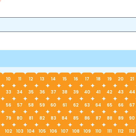
10
11
12
13
14
15
16
17
18
19
20
21
33
34
35
36
37
38
39
40
41
42
43
44
56
57
58
59
60
61
62
63
64
65
66
67
79
80
81
82
83
84
85
86
87
88
89
90
1
102
103
104
105
106
107
108
109
110
111
112
113