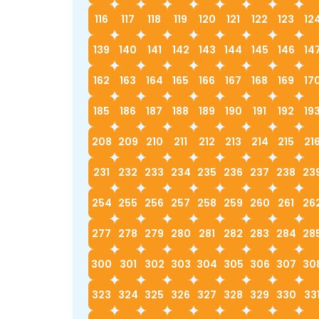
116
117
118
119
120
121
122
123
12
139
140
141
142
143
144
145
146
14
162
163
164
165
166
167
168
169
17
185
186
187
188
189
190
191
192
19
208
209
210
211
212
213
214
215
21
231
232
233
234
235
236
237
238
23
254
255
256
257
258
259
260
261
26
277
278
279
280
281
282
283
284
28
300
301
302
303
304
305
306
307
30
323
324
325
326
327
328
329
330
33