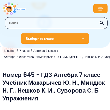
Выберите класс
Главная
7 класс
Алгебра 7 класс
1 класс
Алгебра 7 класс Учебник Макарычев Ю. Н., Миндюк Н. Г., Нешков К. И., Суво
Английский язык
2 класс
Русский язык
Номер 645 - ГДЗ Алгебра 7 класс
Математика
3 класс
Учебник Макарычев Ю. Н., Миндюк
Литературное чтение
Английский язык
Музыка
4 класс
Н. Г., Нешков К. И., Суворова С. Б
Окружающий мир
Информатика
Окружающий мир
Английский язык
5 класс
Упражнения
Математика
Литературное чтение
Русский язык
Русский язык
ОБЖ
6 класс