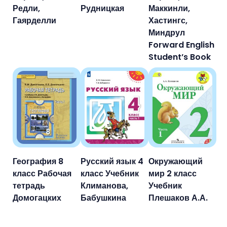
Редли,
Рудницкая
Маккинли,
Гаярделли
Хастингс,
Миндрул
Forward English
Student’s Book
География 8
Русский язык 4
Окружающий
класс Рабочая
класс Учебник
мир 2 класс
тетрадь
Климанова,
Учебник
Домогацких
Бабушкина
Плешаков А.А.