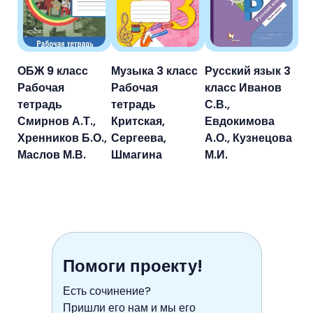
ОБЖ 9 класс
Музыка 3 класс
Русский язык 3
Рабочая
Рабочая
класс Иванов
тетрадь
тетрадь
С.В.,
Смирнов А.Т.,
Критская,
Евдокимова
Хренников Б.О.,
Сергеева,
А.О., Кузнецова
Маслов М.В.
Шмагина
М.И.
Помоги проекту!
Есть сочинение?
Пришли его нам и мы его