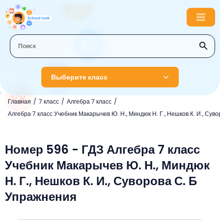
Выберите класс
Главная
7 класс
Алгебра 7 класс
1 класс
Алгебра 7 класс Учебник Макарычев Ю. Н., Миндюк Н. Г., Нешков К. И., Суво
Английский язык
2 класс
Русский язык
Номер 596 - ГДЗ Алгебра 7 класс
Математика
3 класс
Учебник Макарычев Ю. Н., Миндюк
Литературное чтение
Английский язык
Музыка
4 класс
Н. Г., Нешков К. И., Суворова С. Б
Окружающий мир
Информатика
Окружающий мир
Английский язык
5 класс
Упражнения
Математика
Литературное чтение
Русский язык
Русский язык
ОБЖ
6 класс