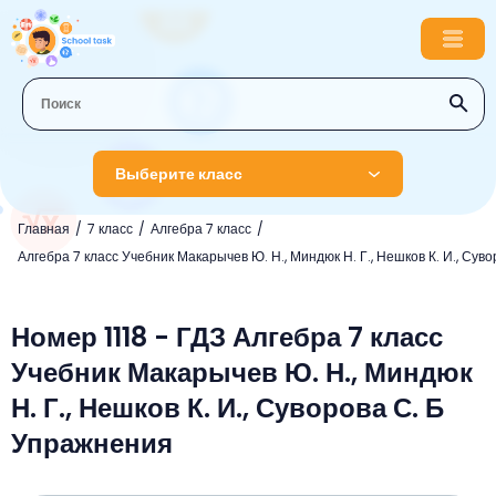
Выберите класс
Главная
7 класс
Алгебра 7 класс
1 класс
Алгебра 7 класс Учебник Макарычев Ю. Н., Миндюк Н. Г., Нешков К. И., Суво
Английский язык
2 класс
Русский язык
Номер 1118 - ГДЗ Алгебра 7 класс
Математика
3 класс
Учебник Макарычев Ю. Н., Миндюк
Литературное чтение
Английский язык
Музыка
4 класс
Н. Г., Нешков К. И., Суворова С. Б
Окружающий мир
Информатика
Окружающий мир
Английский язык
5 класс
Упражнения
Математика
Литературное чтение
Русский язык
Русский язык
ОБЖ
6 класс