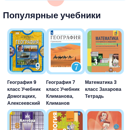
Немецкий язык
География
Биология
История
Популярные учебники
История
Технология
ОБЖ
География
География 9
География 7
Математика 3
класс Учебник
класс Учебник
класс Захарова
Домогацких,
Климанова,
Тетрадь
Алексеевский
Климанов