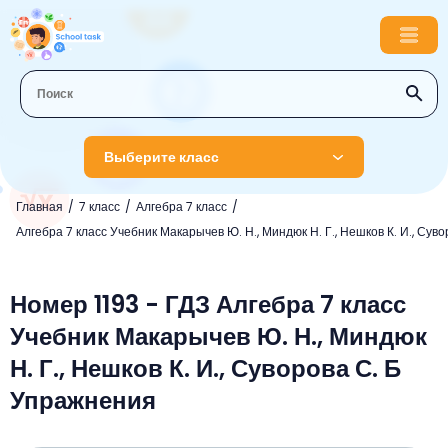
Выберите класс
Главная
7 класс
Алгебра 7 класс
1 класс
Алгебра 7 класс Учебник Макарычев Ю. Н., Миндюк Н. Г., Нешков К. И., Суво
Английский язык
2 класс
Русский язык
Номер 1193 - ГДЗ Алгебра 7 класс
Математика
3 класс
Учебник Макарычев Ю. Н., Миндюк
Литературное чтение
Английский язык
Музыка
4 класс
Н. Г., Нешков К. И., Суворова С. Б
Окружающий мир
Информатика
Окружающий мир
Английский язык
5 класс
Упражнения
Математика
Литературное чтение
Русский язык
Русский язык
ОБЖ
6 класс