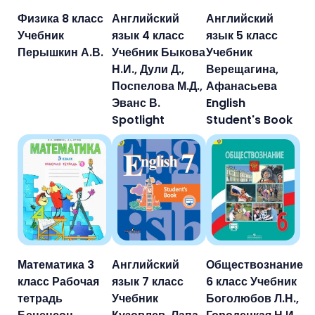
Физика 8 класс
Английский
Английский
Учебник
язык 4 класс
язык 5 класс
Перышкин А.В.
Учебник Быкова
Учебник
Н.И., Дули Д.,
Верещагина,
Поспелова М.Д.,
Афанасьева
Эванс В.
English
Spotlight
Student's Book
Математика 3
Английский
Обществознание
класс Рабочая
язык 7 класс
6 класс Учебник
тетрадь
Учебник
Боголюбов Л.Н.,