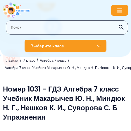
Выберите класс
Главная
7 класс
Алгебра 7 класс
1 класс
Алгебра 7 класс Учебник Макарычев Ю. Н., Миндюк Н. Г., Нешков К. И., Суво
Английский язык
2 класс
Русский язык
Номер 1031 - ГДЗ Алгебра 7 класс
Математика
3 класс
Учебник Макарычев Ю. Н., Миндюк
Литературное чтение
Английский язык
Музыка
4 класс
Н. Г., Нешков К. И., Суворова С. Б
Окружающий мир
Информатика
Окружающий мир
Английский язык
5 класс
Упражнения
Математика
Литературное чтение
Русский язык
Русский язык
ОБЖ
6 класс