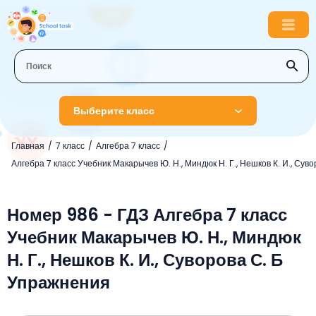
Выберите класс
Главная
7 класс
Алгебра 7 класс
1 класс
Алгебра 7 класс Учебник Макарычев Ю. Н., Миндюк Н. Г., Нешков К. И., Суво
Английский язык
2 класс
Русский язык
Номер 986 - ГДЗ Алгебра 7 класс
Математика
3 класс
Учебник Макарычев Ю. Н., Миндюк
Литературное чтение
Английский язык
Музыка
4 класс
Н. Г., Нешков К. И., Суворова С. Б
Окружающий мир
Информатика
Окружающий мир
Английский язык
5 класс
Упражнения
Математика
Литературное чтение
Русский язык
Русский язык
ОБЖ
6 класс